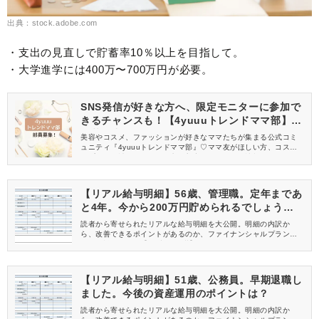
出典：stock.adobe.com
・支出の見直しで貯蓄率10％以上を目指して。
・大学進学には400万〜700万円が必要。
SNS発信が好きな方へ、限定モニターに参加で
きるチャンスも！【4yuuuトレンドママ部】部
員募集中
美容やコスメ、ファッションが好きなママたちが集まる公式コミ
ュニティ『4yuuuトレンドママ部』♡ママ友がほしい方、コスメサ
ンプルをお試ししてくれる方、美容やママ向けの情報を一緒に発
信してくれる方を募集しています！
【リアル給与明細】56歳、管理職。定年まであ
と4年。今から200万円貯められるでしょう
か……？
読者から寄せられたリアルな給与明細を大公開。明細の内訳か
ら、改善できるポイントがあるのか、ファイナンシャルプランナ
ーが解説します。【56歳 管理職】
【リアル給与明細】51歳、公務員。早期退職し
ました。今後の資産運用のポイントは？
読者から寄せられたリアルな給与明細を大公開。明細の内訳か