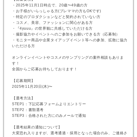
・2025年11月1日時点で、20歳〜49歳の方
・お子様がいらっしゃる方(プレママの方もOKです)
・特定のプロダクションなどと契約されていない方
・コスメ、美容、ファッションに関心がある方
・『4yuuu』の世界観に共感していただける方
・撮影協力やイベントへのご参加をお願いできる方（応募制）
・モニター商品や企業タイアップイベント等への参加、拡散に協力
いただける方
オンラインイベントやコスメのサンプリングの案件相談もありま
す！
全国からご応募お待ちしております！
【応募期間】
2025年11月20日(木)〜
【選考方法】
STEP1：下記応募フォームよりエントリー
STEP2：書類選考
STEP3：合格された方にのみメールで通知
【選考結果の通知について】
大変恐れ入りますが、選考通過・採用となった場合のみ、ご連絡さ