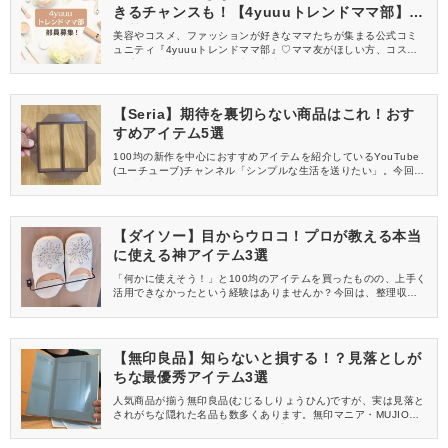
きるチャンスも！【4yuuuトレンドママ部】部
員募集中
美容やコスメ、ファッションが好きなママたちが集まる公式コミ
ュニティ『4yuuuトレンドママ部』♡ママ友がほしい方、コスメサ
ンプルをお試ししてくれる方、美容やママ向けの情報を一緒に発
信してくれる方を募集しています！
【Seria】期待を裏切らない商品はこれ！おす
すめアイテム5選
100均の新作を中心におすすめアイテムを紹介しているYouTube
(ユーチューブ)チャンネル「シンプルな生活を送りたい」。今回
は、期待を裏切らないSeria(セリア)のおすすめアイテムをご紹介
します！
【ダイソー】目からウロコ！プロが教える本当
に使える神アイテム3選
「何かに使えそう！」と100均のアイテムを買ったものの、上手く
活用できなかったという経験はありませんか？今回は、整理収納
アドバイザー・赤工友里さんのYouTube(ユーチューブ)チャンネ
ル「かぞく収納CHANNEL / 赤工友里Official」の動画の中から、
DAISO(ダイソー)の収納に使える神グッズをご紹介します。
【無印良品】知らないと損する！？見落としが
ちな最優秀アイテム3選
人気商品が揃う無印良品(むじるしりょうひん)ですが、実は見落と
されがちな隠れた名品も数多くあります。無印マニア・MUJIOのY
ouTube(ユーチューブ)チャンネル「MUJIO・ムジ男」の動画か
ら、今回は無印良品の優秀アイテムをご紹介します。