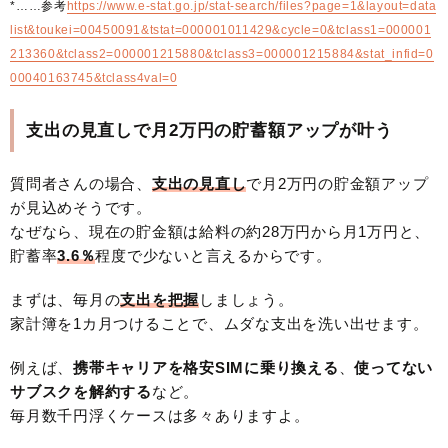
*……参考
https://www.e-stat.go.jp/stat-search/files?page=1&layout=data
list&toukei=00450091&tstat=000001011429&cycle=0&tclass1=000001
213360&tclass2=000001215880&tclass3=000001215884&stat_infid=0
00040163745&tclass4val=0
支出の見直しで月2万円の貯蓄額アップが叶う
質問者さんの場合、
支出の見直し
で月2万円の貯金額アップ
が見込めそうです。
なぜなら、現在の貯金額は給料の約28万円から月1万円と、
貯蓄率
3.6％
程度で少ないと言えるからです。
まずは、毎月の
支出を把握
しましょう。
家計簿を1カ月つけることで、ムダな支出を洗い出せます。
例えば、
携帯キャリアを格安SIMに乗り換える
、
使ってない
サブスクを解約する
など。
毎月数千円浮くケースは多々ありますよ。