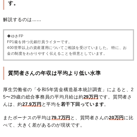
す。
解説するのは……
◆ゆきFP
FP1級を持つ元銀行員ライターです。
400世帯以上の資産運用についてご相談を受けていました。 特に、お
金の制度をわかりやすく伝えることを得意としています。
質問者さんの年収は平均より低い水準
厚生労働省の「令和5年賃金構造基本統計調査」によると、2
5〜29歳の総合事務員の平均月給は約
29万円
です。質問者さ
んは、約
27.9万円
と平均を
若干下回っています
。
またボーナスの平均は
79.7万円
と、質問者さんの
20万円
に比
べて、大きく差があるのが現状です。