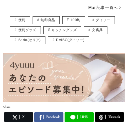
最近は美味しくて健康的なヘルシー料理やスイーツを研究中です。
記事を通じて、たくさんの「大好き」のおすそ分けができれば嬉しいで
Mai 記事一覧へ
す。
便利
無印良品
100均
ダイソー
便利グッズ
キッチングッズ
文房具
Seria(セリア)
DAISO(ダイソー)
Share
X
Facebook
LINE
Threads