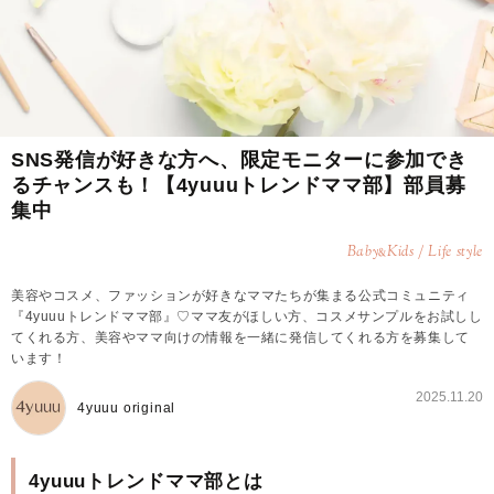
SNS発信が好きな方へ、限定モニターに参加でき
るチャンスも！【4yuuuトレンドママ部】部員募
集中
Baby
Kids / Life style
&
美容やコスメ、ファッションが好きなママたちが集まる公式コミュニティ
『4yuuuトレンドママ部』♡ママ友がほしい方、コスメサンプルをお試しし
てくれる方、美容やママ向けの情報を一緒に発信してくれる方を募集して
います！
2025.11.20
4yuuu original
4yuuuトレンドママ部とは