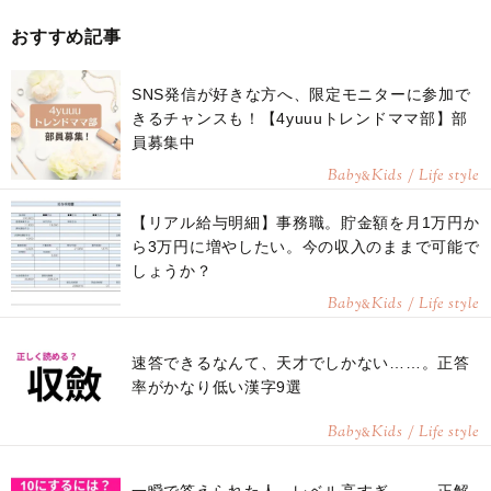
おすすめ記事
SNS発信が好きな方へ、限定モニターに参加で
きるチャンスも！【4yuuuトレンドママ部】部
員募集中
Baby
Kids / Life style
&
【リアル給与明細】事務職。貯金額を月1万円か
ら3万円に増やしたい。今の収入のままで可能で
しょうか？
Baby
Kids / Life style
&
速答できるなんて、天才でしかない……。正答
率がかなり低い漢字9選
Baby
Kids / Life style
&
一瞬で答えられた人、レベル高すぎ……。正解