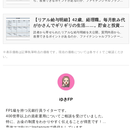
ら、改善できるポイントがあるのか、ファイナンシャルプランナ
ーが解説します。【51歳 公務員】
【リアル給与明細】42歳、経理職。毎月飲み代
がかさんでギリギリの生活……。貯金と投資の
バランスの取り方は？
読者から寄せられたリアルな給与明細を大公開。質問内容から、
改善できるポイントがあるのか、ファイナンシャルプランナーが
解説します。【42歳 経理職】
※表示価格は記事執筆時点の価格です。現在の価格については各サイトでご確認くださ
い。
ゆきFP
FP1級を持つ元銀行員ライターです。
400世帯以上の資産運用についてご相談を受けていました。
特に、お金の制度をわかりやすく伝えることが得意です！
育休ママ向けにInstagramで発信もしています。