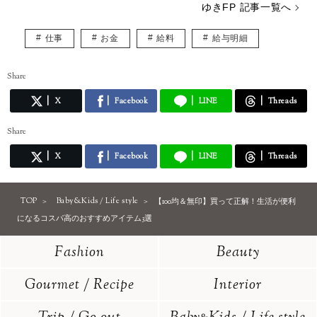
https://www.instagram.com/chanyuki_money
ゆきFP 記事一覧へ
仕事
お金
給料
給与明細
Share
X
Facebook
LINE
Threads
Share
X
Facebook
LINE
Threads
TOP
Baby&Kids / Life style
【100均＆無印】買って正解！生活が便利
になるコスパ高のおすすめアイテム3選
Fashion
Beauty
Gourmet / Recipe
Interior