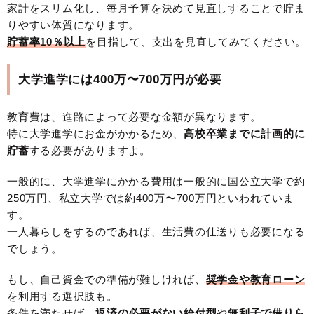
家計をスリム化し、毎月予算を決めて見直しすることで貯ま
りやすい体質になります。
貯蓄率10％以上
を目指して、支出を見直してみてください。
大学進学には400万〜700万円が必要
教育費は、進路によって必要な金額が異なります。
特に大学進学にお金がかかるため、
高校卒業までに計画的に
貯蓄
する必要がありますよ。
一般的に、大学進学にかかる費用は一般的に国公立大学で約
250万円、私立大学では約400万〜700万円といわれていま
す。
一人暮らしをするのであれば、生活費の仕送りも必要になる
でしょう。
もし、自己資金での準備が難しければ、
奨学金や教育ローン
を利用する選択肢も。
条件を満たせば、
返済の必要がない給付型
や
無利子で借りら