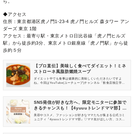
ら。
◆アクセス
住所：東京都港区虎ノ門1-23-4 虎ノ門ヒルズ 森タワー アン
ダーズ 東京 1階
アクセス：最寄り駅・東京メトロ日比谷線「虎ノ門ヒルズ
駅」から徒歩約3分、東京メトロ銀座線「虎ノ門駅」から徒
歩約５分
【プロ直伝】美味しく食べてダイエット！ミネ
ストローネ風脂肪燃焼スープ
ダイエット中でも食事は健康的に美味しくいただきたいですよ
ね。今回はYouTube(ユーチューブ)チャンネル「飲食店独立学校 /
こうせい校長」さんの動画の中から、ミネストローネ風の脂肪燃
焼スープをご紹介します。
SNS発信が好きな方へ、限定モニターに参加で
きるチャンスも！【4yuuuトレンドママ部】部
員募集中
美容やコスメ、ファッションが好きなママたちが集まる公式コミ
ュニティ『4yuuuトレンドママ部』♡ママ友がほしい方、コスメサ
ンプルをお試ししてくれる方、美容やママ向けの情報を一緒に発
信してくれる方を募集しています！