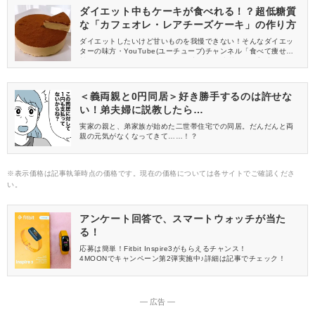
ダイエット中もケーキが食べれる！？超低糖質
な「カフェオレ・レアチーズケーキ」の作り方
ダイエットしたいけど甘いものを我慢できない！そんなダイエッ
ターの味方・YouTube(ユーチューブ)チャンネル「食べて痩せる
料理男子」さん。今回は、動画の中から低糖質なのに美味しい
「カフェオレ・レアチーズケーキ」の作り方をご紹介します。
＜義両親と0円同居＞好き勝手するのは許せな
い！弟夫婦に説教したら…
実家の親と、弟家族が始めた二世帯住宅での同居。だんだんと両
親の元気がなくなってきて……！？
※表示価格は記事執筆時点の価格です。現在の価格については各サイトでご確認くださ
い。
アンケート回答で、スマートウォッチが当た
る！
応募は簡単！Fitbit Inspire3がもらえるチャンス！
4MOONでキャンペーン第2弾実施中♪詳細は記事でチェック！
― 広告 ―