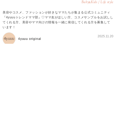
Baby
Kids / Life style
&
美容やコスメ、ファッションが好きなママたちが集まる公式コミュニティ
『4yuuuトレンドママ部』♡ママ友がほしい方、コスメサンプルをお試しし
てくれる方、美容やママ向けの情報を一緒に発信してくれる方を募集して
います！
2025.11.20
4yuuu original
4yuuuトレンドママ部とは