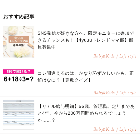
おすすめ記事
SNS発信が好きな方へ、限定モニターに参加で
きるチャンスも！【4yuuuトレンドママ部】部
員募集中
Baby
Kids / Life style
&
コレ間違えるのは、かなり恥ずかしいかも。正
解はなに？【算数クイズ】
Baby
Kids / Life style
&
【リアル給与明細】56歳、管理職。定年まであ
と4年。今から200万円貯められるでしょう
か……？
Baby
Kids / Life style
&