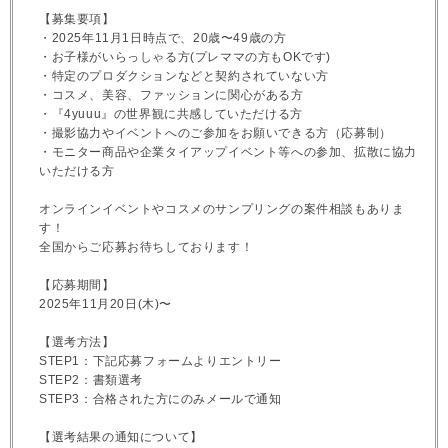
【募集要項】
・2025年11月1日時点で、20歳〜49歳の方
・お子様がいらっしゃる方(プレママの方もOKです)
・特定のプロダクションなどと契約されていない方
・コスメ、美容、ファッションに関心がある方
・『4yuuu』の世界観に共感していただける方
・撮影協力やイベントへのご参加をお願いできる方（応募制）
・モニター商品や企業タイアップイベント等への参加、拡散に協力
いただける方
オンラインイベントやコスメのサンプリングの案件相談もありま
す！
全国からご応募お待ちしております！
【応募期間】
2025年11月20日(木)〜
【選考方法】
STEP1：下記応募フォームよりエントリー
STEP2：書類選考
STEP3：合格された方にのみメールで通知
【選考結果の通知について】