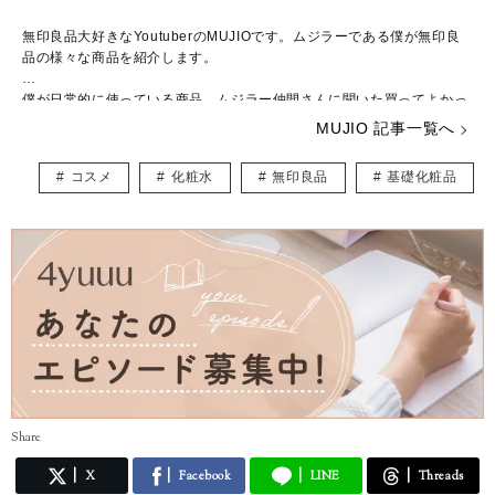
無印良品大好きなYoutuberのMUJIOです。ムジラーである僕が無印良
品の様々な商品を紹介します。
僕が日常的に使っている商品、ムジラー仲間さんに聞いた買ってよかっ
た商品、現役店員さんに教えてもらった商品など、さまざまな角度で無
MUJIO 記事一覧へ
印良品の商品を紹介、レビューしていきます。
コスメ
化粧水
無印良品
基礎化粧品
◆instagram
https://www.instagram.com/mujio_mujirushi/
◆youtube
https://www.youtube.com/channel/UC9G2y_Eb8wiBbHSRoebpuBA/f
eatured
Share
X
Facebook
LINE
Threads