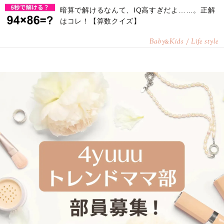
暗算で解けるなんて、IQ高すぎだよ……。正解
はコレ！【算数クイズ】
Baby
Kids / Life style
&