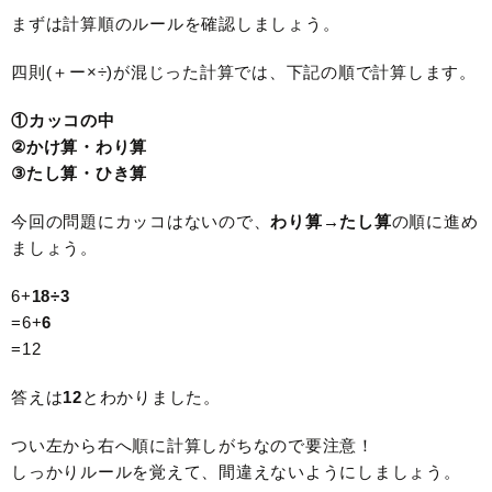
まずは計算順のルールを確認しましょう。
四則(＋ー×÷)が混じった計算では、下記の順で計算します。
①カッコの中
②かけ算・わり算
③たし算・ひき算
今回の問題にカッコはないので、
わり算→たし算
の順に進め
ましょう。
6+
18÷3
=6+
6
=12
答えは
12
とわかりました。
つい左から右へ順に計算しがちなので要注意！
しっかりルールを覚えて、間違えないようにしましょう。