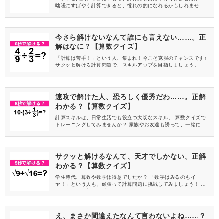
咄嗟にすばやく計算できると、憧れの的になれるかもしれません
よ♪ 算数クイズでササっとトレーニングをしましょう！
今さら解けないなんて誰にも言えない……。正
解はなに？【算数クイズ】
「計算は苦手！」という人、集まれ！今こそ克服のチャンスです♪
サクッと解ける計算問題で、スキルアップを目指しましょう。 丁
寧に解説するので、諦めずに挑戦してみてくださいね。
速攻で解けた人、恐ろしく優秀だわ……。正解
わかる？【算数クイズ】
計算スキルは、日常生活でも役立つ大切なスキル。 算数クイズで
トレーニングしてみませんか？ 家族やお友達も誘って、一緒に挑
戦してみてください！
サクッと解けるなんて、天才でしかない。正解
わかる？【算数クイズ】
学生時代、算数や数学は得意でしたか？ 「数字はみるのもイ
ヤ！」という人も、頑張って計算問題に挑戦してみましょう！ 今
だからこそ、新たな魅力に気づくかもしれませんよ♪
え、まさか間違えたなんて言わないよね……？