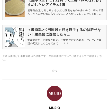
すめしたいアイテム5選
無印良品(むじるしりょうひん)は便利なものが多いので、初めて購
入したものがお気に入りになることも珍しくありませんよね。今
回はYouTube(ユーチューブ)チャンネル「MUJIO・ムジ男」の動
画から、無印マニアのMUJIOがおすすめする「これは買ってよか
った！」というアイテムをご紹介します。なにを買えば良いのか
悩んでいる人はぜひチェックしてみてください。
＜義両親と0円同居＞好き勝手するのは許せな
い！弟夫婦に説教したら…
実家の親と、弟家族が始めた二世帯住宅での同居。だんだんと両
親の元気がなくなってきて……！？
※表示価格は記事執筆時点の価格です。現在の価格については各サイトでご確認くださ
い。
― 広告 ―
MUJIO