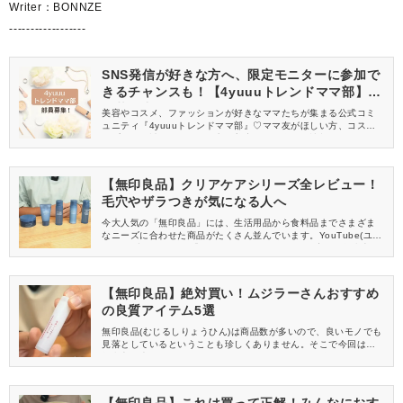
Writer：BONNZE
------------------
SNS発信が好きな方へ、限定モニターに参加で
きるチャンスも！【4yuuuトレンドママ部】部
員募集中
美容やコスメ、ファッションが好きなママたちが集まる公式コミ
ュニティ『4yuuuトレンドママ部』♡ママ友がほしい方、コスメサ
ンプルをお試ししてくれる方、美容やママ向けの情報を一緒に発
信してくれる方を募集しています！
【無印良品】クリアケアシリーズ全レビュー！
毛穴やザラつきが気になる人へ
今大人気の「無印良品」には、生活用品から食料品までさまざま
なニーズに合わせた商品がたくさん並んでいます。YouTube(ユー
チューブ)チャンネル「MUJIO・ムジ男」さんは、実際の無印良品
愛好家(通称：ムジラー)の方の声と共に、今すぐ手に入れたい無印
アイテムを紹介されています。 今回はムジ男さんの動画の中か
ら、新しくなった無印良品のスキンケアシリーズ「クリアケア」
【無印良品】絶対買い！ムジラーさんおすすめ
についてのレビューを紹介します。
の良質アイテム5選
無印良品(むじるしりょうひん)は商品数が多いので、良いモノでも
見落としているということも珍しくありません。そこで今回は、
無印良品大好きなMUJIOがさまざまなアイテムを紹介しているYo
uTube(ユーチューブ)チャンネル「MUJIO・ムジ男」の動画か
ら、「もっと早く買えばよかった！」と思うような良質アイテム
をご紹介します！
【無印良品】これは買って正解！みんなにおす