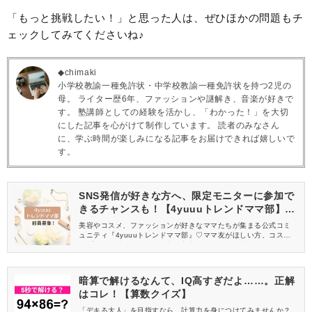
「もっと挑戦したい！」と思った人は、ぜひほかの問題もチ
ェックしてみてくださいね♪
◆chimaki
小学校教諭一種免許状・中学校教諭一種免許状を持つ2児の
母。 ライター歴6年、ファッションや謎解き、音楽が好きで
す。 塾講師としての経験を活かし、「わかった！」を大切
にした記事を心がけて制作しています。 読者のみなさん
に、学ぶ時間が楽しみになる記事をお届けできれば嬉しいで
す。
SNS発信が好きな方へ、限定モニターに参加で
きるチャンスも！【4yuuuトレンドママ部】部
員募集中
美容やコスメ、ファッションが好きなママたちが集まる公式コミ
ュニティ『4yuuuトレンドママ部』♡ママ友がほしい方、コスメサ
ンプルをお試ししてくれる方、美容やママ向けの情報を一緒に発
信してくれる方を募集しています！
暗算で解けるなんて、IQ高すぎだよ……。正解
はコレ！【算数クイズ】
「デキる大人」を目指すなら、計算力を身につけてみませんか？