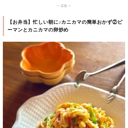
― 広告 ―
【お弁当】忙しい朝に♪カニカマの簡単おかず②ピ
ーマンとカニカマの卵炒め