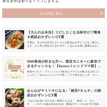
菜を足せば彩りもアップしますよ。
レシピはこちら♪
【大人のお弁当】リピしたくなる味付け♡簡単
＆絶品おかずレシピ5選
今回は、大人のお弁当にぴったりな絶品おかずレシピをご紹介し
ます。ピリ辛に味付けたおかずや、ごはんのお供に最適なおかず
など5つが登場！ぜひ、お弁当作りに役立ててくださいね♡
SNS発信が好きな方へ、限定モニターに参加で
きるチャンスも！【4yuuuトレンドママ部】部
員募集中
美容やコスメ、ファッションが好きなママたちが集まる公式コミ
ュニティ『4yuuuトレンドママ部』♡ママ友がほしい方、コスメサ
ンプルをお試ししてくれる方、美容やママ向けの情報を一緒に発
信してくれる方を募集しています！
みんながヤミツキになる♪「納豆×キムチ」の絶
品おかずレシピ5選
ごはんのお供に欠かせない食材といえば、「納豆」と「キム
チ」。この2つを組み合わせれば、最強のヤミツキおかずが完成し