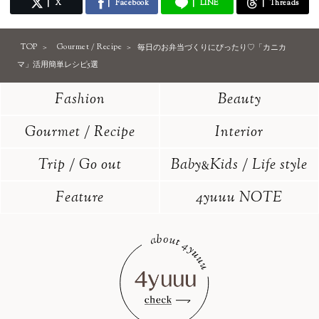
X
Facebook
LINE
Threads
TOP
Gourmet / Recipe
毎日のお弁当づくりにぴったり♡「カニカ
マ」活用簡単レシピ5選
Fashion
Beauty
Gourmet / Recipe
Interior
Trip / Go out
Baby
Kids / Life style
&
Feature
4yuuu NOTE