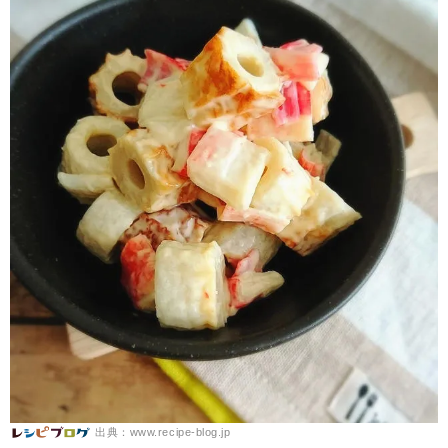
出典：www.recipe-blog.jp