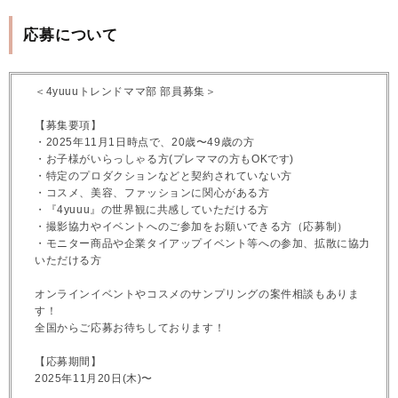
応募について
＜4yuuuトレンドママ部 部員募集＞
【募集要項】
・2025年11月1日時点で、20歳〜49歳の方
・お子様がいらっしゃる方(プレママの方もOKです)
・特定のプロダクションなどと契約されていない方
・コスメ、美容、ファッションに関心がある方
・『4yuuu』の世界観に共感していただける方
・撮影協力やイベントへのご参加をお願いできる方（応募制）
・モニター商品や企業タイアップイベント等への参加、拡散に協力
いただける方
オンラインイベントやコスメのサンプリングの案件相談もありま
す！
全国からご応募お待ちしております！
【応募期間】
2025年11月20日(木)〜