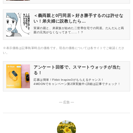
ます。今回は、「納豆×キムチ」の簡単レシピを5つご紹介！副菜
やメインにも使えるおかずや、お酒のおつまみにもぴったりなレ
シピを集めました♡
＜義両親と0円同居＞好き勝手するのは許せな
い！弟夫婦に説教したら…
実家の親と、弟家族が始めた二世帯住宅での同居。だんだんと両
親の元気がなくなってきて……！？
※表示価格は記事執筆時点の価格です。現在の価格については各サイトでご確認くださ
い。
アンケート回答で、スマートウォッチが当た
る！
応募は簡単！Fitbit Inspire3がもらえるチャンス！
4MOONでキャンペーン第2弾実施中♪詳細は記事でチェック！
― 広告 ―