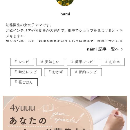
nami
幼稚園生の女の子ママです。
北欧インテリアや和食器が大好きで、街中でショップを見つけるとトキ
メキます♪
娘とランチしたり、料理を作るのがストレス解消法で、趣味はアクセサ
リー作りです。
nami 記事一覧へ
子ども用やペット用のアクセサリーを販売しつつ、いつかは大型犬と一
緒に暮らしたいなぁと夢見ています。
レシピ
美味しい
簡単レシピ
お弁当
皆様に役立つ情報を、楽しくお届けしていけたらと思います♡
時短レシピ
おかず
節約レシピ
昼ごはん