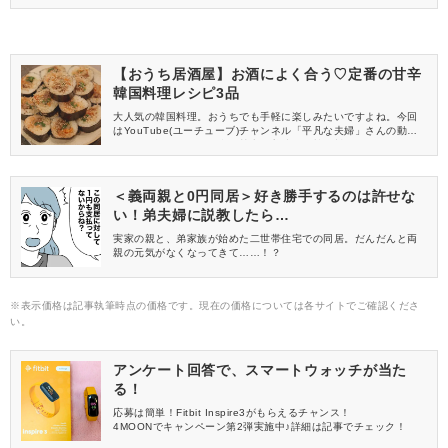
信してくれる方を募集しています！
【おうち居酒屋】お酒によく合う♡定番の甘辛
韓国料理レシピ3品
大人気の韓国料理。おうちでも手軽に楽しみたいですよね。今回
はYouTube(ユーチューブ)チャンネル「平凡な夫婦」さんの動画
より、お酒にぴったり合う甘辛で美味しい韓国料理のレシピをご
紹介します。
＜義両親と0円同居＞好き勝手するのは許せな
い！弟夫婦に説教したら…
実家の親と、弟家族が始めた二世帯住宅での同居。だんだんと両
親の元気がなくなってきて……！？
※表示価格は記事執筆時点の価格です。現在の価格については各サイトでご確認くださ
い。
アンケート回答で、スマートウォッチが当た
る！
応募は簡単！Fitbit Inspire3がもらえるチャンス！
4MOONでキャンペーン第2弾実施中♪詳細は記事でチェック！