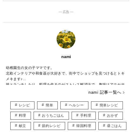
― 広告 ―
nami
幼稚園生の女の子ママです。
北欧インテリアや和食器が大好きで、街中でショップを見つけるとトキ
メキます♪
娘とランチしたり、料理を作るのがストレス解消法で、趣味はアクセサ
リー作りです。
nami 記事一覧へ
子ども用やペット用のアクセサリーを販売しつつ、いつかは大型犬と一
緒に暮らしたいなぁと夢見ています。
レシピ
簡単
ヘルシー
簡単レシピ
皆様に役立つ情報を、楽しくお届けしていけたらと思います♡
料理
おうちごはん
手料理
おかず
献立
節約レシピ
韓国料理
昼ごはん