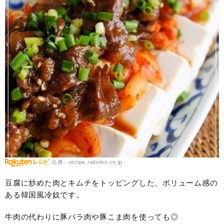
出典：recipe.rakuten.co.jp
豆腐に炒めた肉とキムチをトッピングした、ボリューム感の
ある韓国風冷奴です。
牛肉の代わりに豚バラ肉や豚こま肉を使っても◎