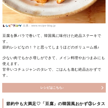
出典：www.recipe-blog.jp
豆腐を豚バラで巻いて、韓国風に味付けた絶品ステーキで
す。
節約レシピなの！？と思ってしまうほどのボリューム感♪
少ない肉でもかさ増しができて、メイン料理やおつまみにも
使えます。
甘辛いコチュジャンのタレで、ごはんも進む絶品おかずで
す。
レシピはこちら♪
節約中も大満足♡「豆腐」の韓国風おかず③レタス