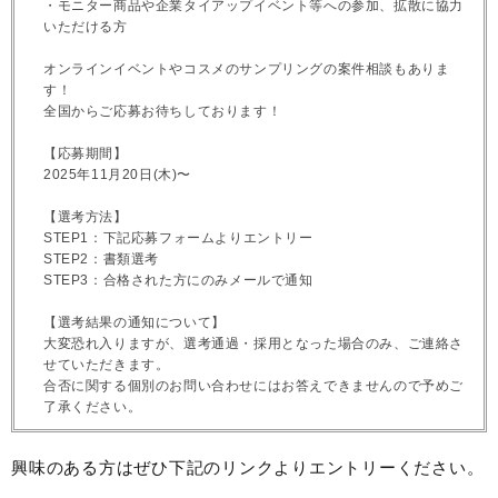
・モニター商品や企業タイアップイベント等への参加、拡散に協力
いただける方
オンラインイベントやコスメのサンプリングの案件相談もありま
す！
全国からご応募お待ちしております！
【応募期間】
2025年11月20日(木)〜
【選考方法】
STEP1：下記応募フォームよりエントリー
STEP2：書類選考
STEP3：合格された方にのみメールで通知
【選考結果の通知について】
大変恐れ入りますが、選考通過・採用となった場合のみ、ご連絡さ
せていただきます。
合否に関する個別のお問い合わせにはお答えできませんので予めご
了承ください。
興味のある方はぜひ下記のリンクよりエントリーください。