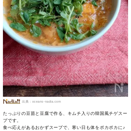
出典：oceans-nadia.com
たっぷりの豆苗と豆腐で作る、キムチ入りの韓国風チゲスー
プです。
食べ応えがあるおかずスープで、寒い日も体をポカポカに♪