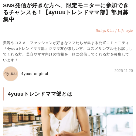
SNS発信が好きな方へ、限定モニターに参加でき
るチャンスも！【4yuuuトレンドママ部】部員募
集中
Baby
Kids / Life style
&
美容やコスメ、ファッションが好きなママたちが集まる公式コミュニティ
『4yuuuトレンドママ部』♡ママ友がほしい方、コスメサンプルをお試しし
てくれる方、美容やママ向けの情報を一緒に発信してくれる方を募集して
います！
2025.11.20
4yuuu original
4yuuuトレンドママ部とは