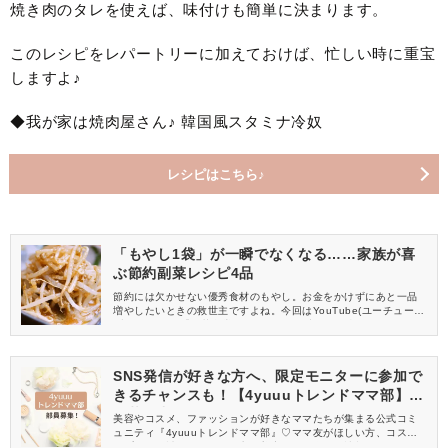
焼き肉のタレを使えば、味付けも簡単に決まります。
このレシピをレパートリーに加えておけば、忙しい時に重宝
しますよ♪
◆我が家は焼肉屋さん♪ 韓国風スタミナ冷奴
レシピはこちら♪
「もやし1袋」が一瞬でなくなる……家族が喜
ぶ節約副菜レシピ4品
節約には欠かせない優秀食材のもやし。お金をかけずにあと一品
増やしたいときの救世主ですよね。今回はYouTube(ユーチュー
ブ)チャンネル「副菜食堂」さんの動画の中から、超簡単に作れる
もやしの副菜レシピをご紹介します。
SNS発信が好きな方へ、限定モニターに参加で
きるチャンスも！【4yuuuトレンドママ部】部
員募集中
美容やコスメ、ファッションが好きなママたちが集まる公式コミ
ュニティ『4yuuuトレンドママ部』♡ママ友がほしい方、コスメサ
ンプルをお試ししてくれる方、美容やママ向けの情報を一緒に発