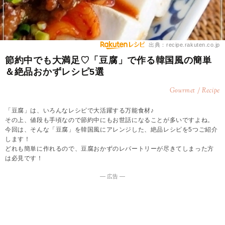
出典：recipe.rakuten.co.jp
節約中でも大満足♡「豆腐」で作る韓国風の簡単
＆絶品おかずレシピ5選
Gourmet / Recipe
「豆腐」は、いろんなレシピで大活躍する万能食材♪
その上、値段も手頃なので節約中にもお世話になることが多いですよね。
今回は、そんな「豆腐」を韓国風にアレンジした、絶品レシピを5つご紹介
します！
どれも簡単に作れるので、豆腐おかずのレパートリーが尽きてしまった方
は必見です！
― 広告 ―