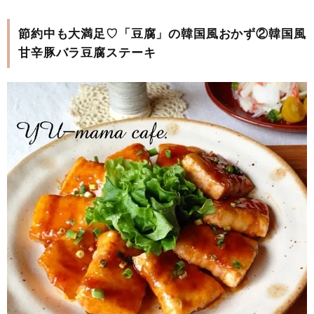
節約中も大満足♡「豆腐」の韓国風おかず②韓国風
甘辛豚バラ豆腐ステーキ