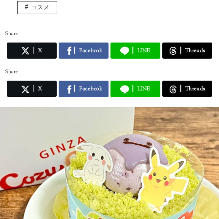
コスメ
Share
X
Facebook
LINE
Threads
Share
X
Facebook
LINE
Threads