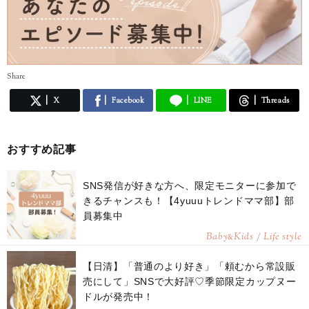
Share
X
Facebook
LINE
Threads
おすすめ記事
SNS発信が好きな方へ、限定モニターに参加で
きるチャンスも！【4yuuuトレンドママ部】部
員募集中
Baby
Kids / Life style
&
【日清】「普通のより好き」「頼むから常設販
売にして」SNSで大好評♡季節限定カップヌー
ドルが発売中！