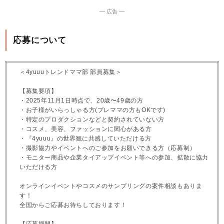
― 広告 ―
応募について
＜4yuuuトレンドママ部 部員募集＞
【募集要項】
・2025年11月1日時点で、20歳〜49歳の方
・お子様がいらっしゃる方(プレママの方もOKです)
・特定のプロダクションなどと契約されていない方
・コスメ、美容、ファッションに関心がある方
・『4yuuu』の世界観に共感していただける方
・撮影協力やイベントへのご参加をお願いできる方（応募制）
・モニター商品や企業タイアップイベント等への参加、拡散に協力
いただける方
オンラインイベントやコスメのサンプリングの案件相談もありま
す！
全国からご応募お待ちしております！
【応募期間】