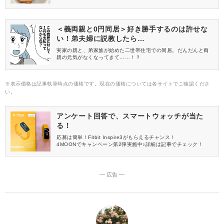
めなのが、 お餅のアレンジレシピ♪今回は、切り餅を使って作
る“ポンデリング風ドーナツ”をご紹介します♡早速、作ってみた様
子をご覧ください。
＜義両親と0円同居＞好き勝手するのは許せな
い！弟夫婦に説教したら…
実家の親と、弟家族が始めた二世帯住宅での同居。だんだんと両
親の元気がなくなってきて……！？
※表示価格は記事執筆時点の価格です。現在の価格については各サイトでご確認くださ
い。
アンケート回答で、スマートウォッチが当た
る！
応募は簡単！Fitbit Inspire3がもらえるチャンス！
4MOONでキャンペーン第2弾実施中♪詳細は記事でチェック！
― 広告 ―