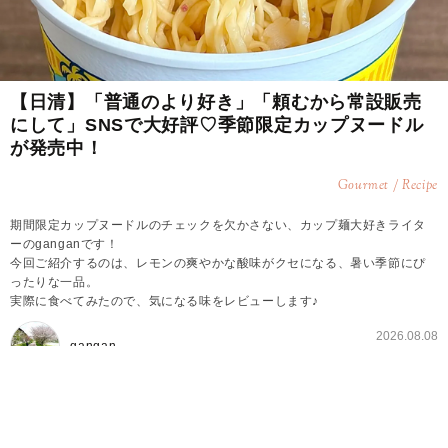
【日清】「普通のより好き」「頼むから常設販売
にして」SNSで大好評♡季節限定カップヌードル
が発売中！
Gourmet / Recipe
期間限定カップヌードルのチェックを欠かさない、カップ麺大好きライタ
ーのganganです！
今回ご紹介するのは、レモンの爽やかな酸味がクセになる、暑い季節にぴ
ったりな一品。
実際に食べてみたので、気になる味をレビューします♪
2026.08.08
gangan
季節限定のカップヌードルが発売中♪