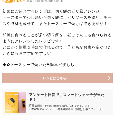
出典：recipe.rakuten.co.jp
初めにご紹介するレシピは、切り餅のピザ風アレンジ。
トースターで少し焼いた切り餅に、ピザソースを塗り、チー
ズや具材を載せて、またトースターで焼けばできあがり！
和風に食べることが多い切り餅を、昼ごはんにも食べられる
ようにアレンジしたレシピです♪
とにかく簡単＆時短で作れるので、子どもがお腹を空かせた
ときにもおすすめですよ♡
◆✿トースターで焼いた❤簡単ピザもち
レシピはこちら♪
アンケート回答で、スマートウォッチが当た
る！
応募は簡単！Fitbit Inspire3がもらえるチャンス！
4MOONでキャンペーン第2弾実施中♪詳細は記事でチェック！