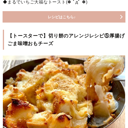
◆まるでいちご大福なトースト(✽ ﾟдﾟ ✽)
レシピはこちら♪
【トースターで】切り餅のアレンジレシピ⑤厚揚げ
ごま味噌おもチーズ