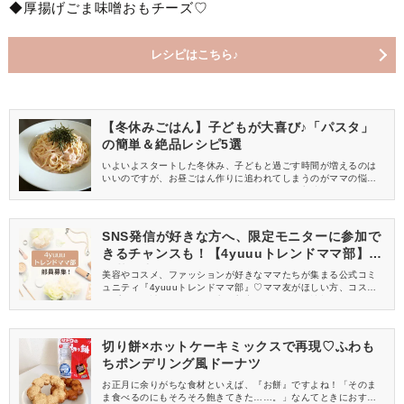
◆厚揚げごま味噌おもチーズ♡
レシピはこちら♪
【冬休みごはん】子どもが大喜び♪「パスタ」
の簡単＆絶品レシピ5選
いよいよスタートした冬休み、子どもと過ごす時間が増えるのは
いいのですが、お昼ごはん作りに追われてしまうのがママの悩
み……。そこで今回は、パパッと簡単に作れて美味しい、パスタ
レシピをご紹介します♡手抜きをしつつ美味しいお昼ごはんが作れ
るのは、ありがたいですよね！早速、おすすめのパスタレシピを
ご紹介します♪
SNS発信が好きな方へ、限定モニターに参加で
きるチャンスも！【4yuuuトレンドママ部】部
員募集中
美容やコスメ、ファッションが好きなママたちが集まる公式コミ
ュニティ『4yuuuトレンドママ部』♡ママ友がほしい方、コスメサ
ンプルをお試ししてくれる方、美容やママ向けの情報を一緒に発
信してくれる方を募集しています！
切り餅×ホットケーキミックスで再現♡ふわも
ちポンデリング風ドーナツ
お正月に余りがちな食材といえば、『お餅』ですよね！「そのま
ま食べるのにもそろそろ飽きてきた……。」なんてときにおすす