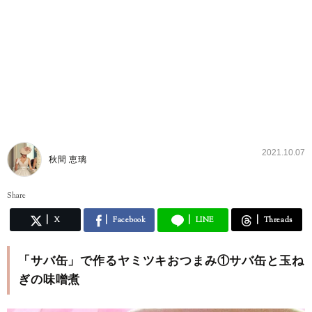
2021.10.07
秋間 恵璃
Share
X
Facebook
LINE
Threads
「サバ缶」で作るヤミツキおつまみ①サバ缶と玉ね
ぎの味噌煮