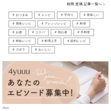
や美容などに関心をもって日々過ごしております♡
秋間 恵璃 記事一覧へ
インスタグラム* @eriusa0325
https://instagram.com/eriusa0325/
おつまみ
レシピ
手作り
美味しい
メール* eriusa0325@gmail.com
(コンタクトはインスタグラムのDM、メールアドレスへお願いいたしま
簡単レシピ
アレンジレシピ
料理
す)
※恐れ入りますが、商品に関してのご質問にはお答えしかねます。
お酒
コスパ
初心者
手料理
時短レシピ
料理上手
節約レシピ
ズボラ
おいしい
Share