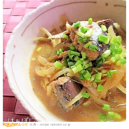
出典：recipe.rakuten.co.jp