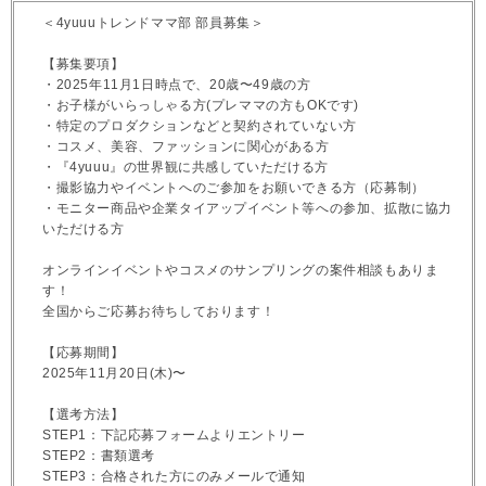
＜4yuuuトレンドママ部 部員募集＞
【募集要項】
・2025年11月1日時点で、20歳〜49歳の方
・お子様がいらっしゃる方(プレママの方もOKです)
・特定のプロダクションなどと契約されていない方
・コスメ、美容、ファッションに関心がある方
・『4yuuu』の世界観に共感していただける方
・撮影協力やイベントへのご参加をお願いできる方（応募制）
・モニター商品や企業タイアップイベント等への参加、拡散に協力
いただける方
オンラインイベントやコスメのサンプリングの案件相談もありま
す！
全国からご応募お待ちしております！
【応募期間】
2025年11月20日(木)〜
【選考方法】
STEP1：下記応募フォームよりエントリー
STEP2：書類選考
STEP3：合格された方にのみメールで通知