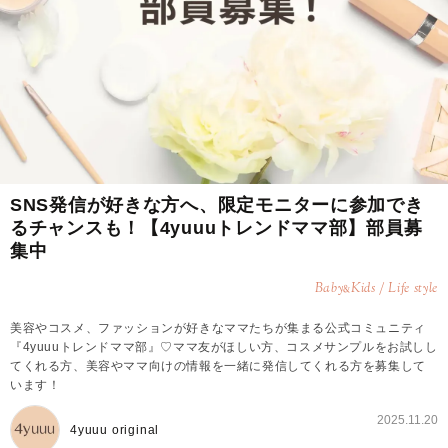
SNS発信が好きな方へ、限定モニターに参加でき
るチャンスも！【4yuuuトレンドママ部】部員募
集中
Baby
Kids / Life style
&
美容やコスメ、ファッションが好きなママたちが集まる公式コミュニティ
『4yuuuトレンドママ部』♡ママ友がほしい方、コスメサンプルをお試しし
てくれる方、美容やママ向けの情報を一緒に発信してくれる方を募集して
います！
2025.11.20
4yuuu original