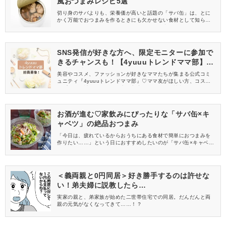
風おつまみレシピ5選
切り身のサバよりも、栄養価が高いと話題の「サバ缶」は、とに
かく万能でおつまみを作るときにも欠かせない食材として知られ
ています。数あるサバ缶を使ったおつまみの中でも、今回ピック
アップするのは「韓国風」のレシピ！どれも簡単に作ることがで
きるので、家飲みをする際に、ぜひ参考にしてくださいね♪
SNS発信が好きな方へ、限定モニターに参加で
きるチャンスも！【4yuuuトレンドママ部】部
員募集中
美容やコスメ、ファッションが好きなママたちが集まる公式コミ
ュニティ『4yuuuトレンドママ部』♡ママ友がほしい方、コスメサ
ンプルをお試ししてくれる方、美容やママ向けの情報を一緒に発
信してくれる方を募集しています！
お酒が進む♡家飲みにぴったりな「サバ缶×キ
ャベツ」の絶品おつまみ
「今日は、疲れているからおうちにある食材で簡単におつまみを
作りたい……」という日におすすめしたいのが「サバ缶×キャベ
ツ」で作るおつまみです♪サバ缶もキャベツもおうちに常備してい
る可能性が高い食材なので、買い出しにでかけるのが面倒に感じ
る日にぴったりですよね♡早速、マネして作ってみたくなるおつま
みレシピをご紹介します。
＜義両親と0円同居＞好き勝手するのは許せな
い！弟夫婦に説教したら…
実家の親と、弟家族が始めた二世帯住宅での同居。だんだんと両
親の元気がなくなってきて……！？