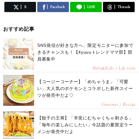
X
Facebook
LINE
Threads
おすすめ記事
SNS発信が好きな方へ、限定モニターに参加で
きるチャンスも！【4yuuuトレンドママ部】部
員募集中
Baby
Kids / Life style
&
【コージーコーナー】「めちゃうま」「可愛
い」大人気のポケモンとコラボした新作スイー
ツが発売中だよ♡
Gourmet / Recipe
【餃子の王将】「辛党にむちゃくちゃ刺さる」
「毎年の楽しみにしたい」今話題の夏限定ラー
メンが発売中だよ