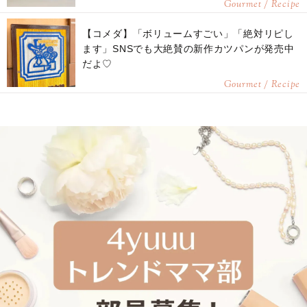
Gourmet / Recipe
【コメダ】「ボリュームすごい」「絶対リピし
ます」SNSでも大絶賛の新作カツパンが発売中
だよ♡
Gourmet / Recipe