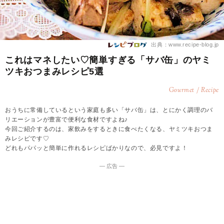
出典：www.recipe-blog.jp
これはマネしたい♡簡単すぎる「サバ缶」のヤミ
ツキおつまみレシピ5選
Gourmet / Recipe
おうちに常備しているという家庭も多い「サバ缶」は、とにかく調理のバ
リエーションが豊富で便利な食材ですよね♪
今回ご紹介するのは、家飲みをするときに食べたくなる、ヤミツキおつま
みレシピです♡
どれもパパッと簡単に作れるレシピばかりなので、必見ですよ！
― 広告 ―