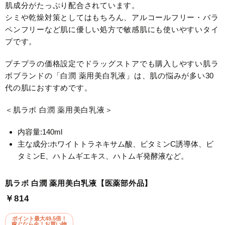
肌成分がたっぷり配合されています。
シミや乾燥対策としてはもちろん、アルコールフリー・バラ
ペンフリーなど肌に優しい処方で敏感肌にも使いやすいタイ
プです。
プチプラの価格設定でドラッグストアでも購入しやすい肌ラ
ボブランドの「白潤 薬用美白乳液」は、肌の悩みが多い30
代の肌におすすめです。
＜肌ラボ 白潤 薬用美白乳液＞
内容量:140ml
主な成分:ホワイトトラネキサム酸、ビタミンC誘導体、ビ
タミンE、ハトムギエキス、ハトムギ発酵液など。
肌ラボ 白潤 薬用美白乳液【医薬部外品】
￥814
ポイント最大49.5倍！
稼ぐなら今！お買い物