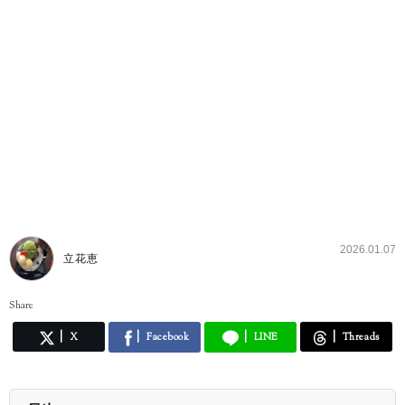
2026.01.07
立花恵
Share
X
Facebook
LINE
Threads