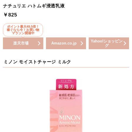
ナチュリエ ハトムギ浸透乳液
￥825
ポイント最大49.5倍！
稼ぐなら今！お買い物
マラソン開催中
Yahoo!ショッピン
楽天市場
Amazon.co.jp
グ
ミノン モイストチャージ ミルク