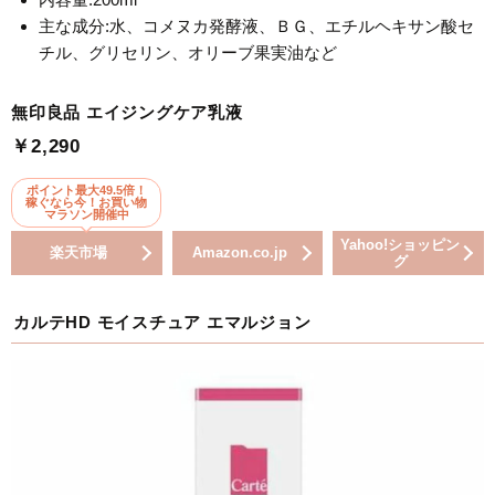
主な成分:水、コメヌカ発酵液、ＢＧ、エチルヘキサン酸セ
チル、グリセリン、オリーブ果実油など
無印良品 エイジングケア乳液
￥2,290
ポイント最大49.5倍！
稼ぐなら今！お買い物
マラソン開催中
Yahoo!ショッピン
楽天市場
Amazon.co.jp
グ
カルテHD モイスチュア エマルジョン