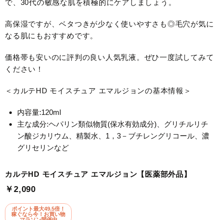
で、30代の敏感な肌を積極的にケアしましょう。
高保湿ですが、ベタつきが少なく使いやすさも◎毛穴が気に
なる肌にもおすすめです。
価格帯も安いのに評判の良い人気乳液。ぜひ一度試してみて
ください！
＜カルテHD モイスチュア エマルジョンの基本情報＞
内容量:120ml
主な成分:ヘパリン類似物質(保水有効成分)、グリチルリチ
ン酸ジカリウム、精製水、1，3－ブチレングリコール、濃
グリセリンなど
カルテHD モイスチュア エマルジョン【医薬部外品】
￥2,090
ポイント最大49.5倍！
稼ぐなら今！お買い物
マラソン開催中