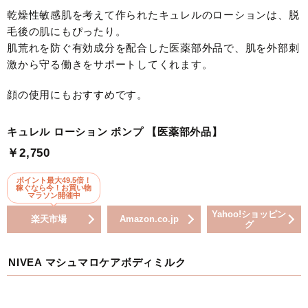
乾燥性敏感肌を考えて作られたキュレルのローションは、脱
毛後の肌にもぴったり。
肌荒れを防ぐ有効成分を配合した医薬部外品で、肌を外部刺
激から守る働きをサポートしてくれます。
顔の使用にもおすすめです。
キュレル ローション ポンプ 【医薬部外品】
￥2,750
ポイント最大49.5倍！
稼ぐなら今！お買い物
マラソン開催中
Yahoo!ショッピン
楽天市場
Amazon.co.jp
グ
NIVEA マシュマロケアボディミルク