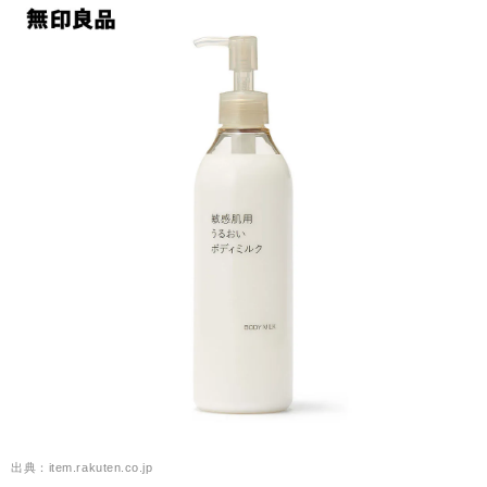
出典：item.rakuten.co.jp