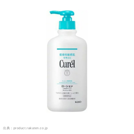
出典：product.rakuten.co.jp