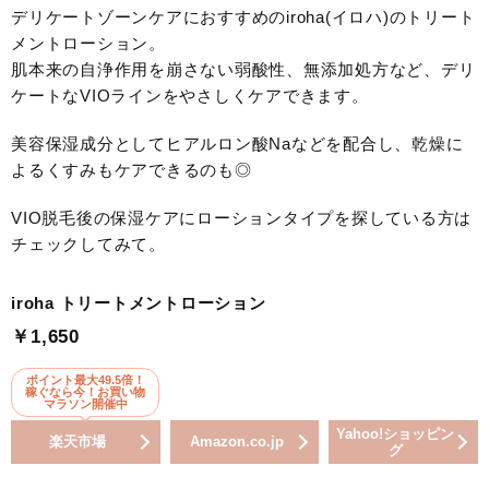
デリケートゾーンケアにおすすめのiroha(イロハ)のトリート
メントローション。
肌本来の自浄作用を崩さない弱酸性、無添加処方など、デリ
ケートなVIOラインをやさしくケアできます。
美容保湿成分としてヒアルロン酸Naなどを配合し、乾燥に
よるくすみもケアできるのも◎
VIO脱毛後の保湿ケアにローションタイプを探している方は
チェックしてみて。
iroha トリートメントローション
￥1,650
ポイント最大49.5倍！
稼ぐなら今！お買い物
マラソン開催中
Yahoo!ショッピン
楽天市場
Amazon.co.jp
グ