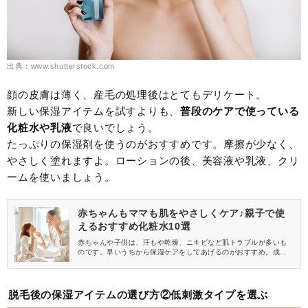
出典：www.shutterstock.com
顔の皮膚は薄く、産毛の処理後はとてもデリケート。
新しい保湿アイテムを試すよりも、
普段のケアで使っている
化粧水や乳液
で良いでしょう。
たっぷりの保湿剤を使うのがおすすめです。摩擦が少なく、
やさしく塗れますよ。ローションの後、美容液や乳液、クリ
ームを使いましょう。
赤ちゃんもママも肌をやさしくケア♪親子で使
えるおすすめ化粧水10選
赤ちゃんや子供は、汗もや乾燥、ニキビなど肌トラブルが多いも
のです。早いうちから保湿ケアをしてあげるのがおすすめ。成分
がやさしい化粧水なら、親子で安心して使えます。またベビーロ
ーションをママも一緒に使うのも◎ そこで今回は、親子で使える
化粧水の選び方と、おすすめの化粧水＆ベビーローションをご紹
介します。
脱毛後の保湿アイテムの選び方②低刺激タイプを選ぶ