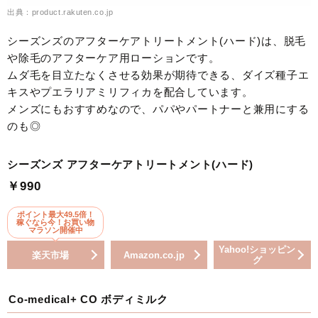
出典：product.rakuten.co.jp
シーズンズのアフターケアトリートメント(ハード)は、脱毛
や除毛のアフターケア用ローションです。
ムダ毛を目立たなくさせる効果が期待できる、ダイズ種子エ
キスやプエラリアミリフィカを配合しています。
メンズにもおすすめなので、パパやパートナーと兼用にする
のも◎
シーズンズ アフターケアトリートメント(ハード)
￥990
ポイント最大49.5倍！
稼ぐなら今！お買い物
マラソン開催中
Yahoo!ショッピン
楽天市場
Amazon.co.jp
グ
Co-medical+ CO ボディミルク