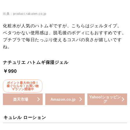
出典：product.rakuten.co.jp
化粧水が人気のハトムギですが、こちらはジェルタイプ。
ベタつかない使用感は、脱毛後のボディにもおすすめです。
プチプラで毎日たっぷり使えるコスパの良さが嬉しいです
ね。
ナチュリエ ハトムギ保湿ジェル
￥990
ポイント最大49.5倍！
稼ぐなら今！お買い物
マラソン開催中
Yahoo!ショッピン
楽天市場
Amazon.co.jp
グ
キュレル ローション