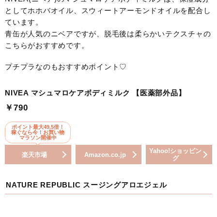
としてホホバオイル、スウィートアーモンドオイルを配合し
ています。
青缶が人気のニベアですが、脱毛後は柔らかいテクスチャの
こちらがおすすめです。
プチプラなのもおすすめポイント♡
NIVEA マシュマロケアボディミルク 【医薬部外品】
￥790
ポイント最大49.5倍！
稼ぐなら今！お買い物
マラソン開催中
Yahoo!ショッピン
楽天市場
Amazon.co.jp
グ
NATURE REPUBLIC スージングアロエジェル