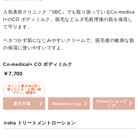
人気美容クリニック『SBC』でも取り扱っているCo-medica
l+のCO ボディミルク。脱毛などムダ毛処理後の肌を保湿し
て守ります。
ベタつかず肌になじみやすいクリームで、脱毛後の敏感な肌
の保湿に使いやすいですよ。
Co-medical+ CO ボディミルク
￥7,700
ポイント最大49.5倍！
稼ぐなら今！お買い物
マラソン開催中
Yahoo!ショッピ
楽天市場
Amazon.co.jp
ング
iroha トリートメントローション