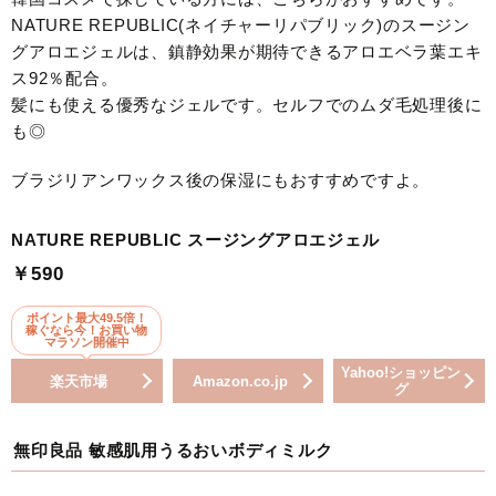
NATURE REPUBLIC(ネイチャーリパブリック)のスージン
グアロエジェルは、鎮静効果が期待できるアロエベラ葉エキ
ス92％配合。
髪にも使える優秀なジェルです。セルフでのムダ毛処理後に
も◎
ブラジリアンワックス後の保湿にもおすすめですよ。
NATURE REPUBLIC スージングアロエジェル
￥590
ポイント最大49.5倍！
稼ぐなら今！お買い物
マラソン開催中
Yahoo!ショッピン
楽天市場
Amazon.co.jp
グ
無印良品 敏感肌用うるおいボディミルク