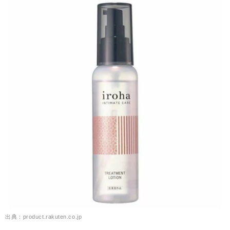
出典：product.rakuten.co.jp