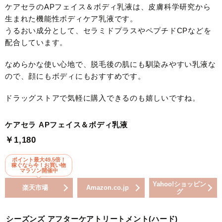
ケアセラのAPフェイス＆ボディ乳液は、皮膚科学研究から
生まれた機能性ボディケア乳液です。
うるおい成分として、セラミドプラスやペプチドCPなどを
配合しています。
なめらかな使い心地で、脱毛後の肌にも馴染みやすい乳液な
ので、顔にもボディにもおすすめです。
ドラッグストアで気軽に購入できるのも嬉しいですね。
ケアセラ APフェイス＆ボディ乳液
￥1,180
ポイント最大49.5倍！
稼ぐなら今！お買い物
マラソン開催中
Yahoo!ショッピン
楽天市場
Amazon.co.jp
グ
シーズンズ アフターケアトリートメント(ハード)