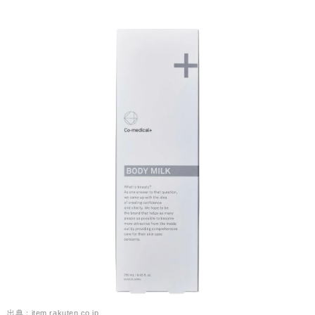
出典：item.rakuten.co.jp