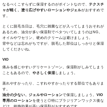
なるべくこすらずに保湿するのがポイントなので、
テクスチ
ャが軽く、塗り広げやすいローションやジェル
がおすすめで
す。
とくに脱毛当日は、毛穴に雑菌などが入ってしまうおそれが
あるため、油分が多い保湿剤でベタついてしまうのはNG。
オイルやワセリン、硬めのクリームは避けましょう。
背中などは忘れがちですが、脱毛した部位はしっかりと保湿
してくださいね。
VIO
痛みを感じやすいデリケートゾーン。保湿剤がしみてしまう
こともあるので、
やさしく保湿
しましょう。
蒸れやすかったり、こすれやすかったりする部位でもありま
す。
油分の少ない、ジェルやローション
で保湿しましょう。
VIO
専用のローション
を使うと◎特にブラジリアンワックス後な
どは、鎮静効果が高い保湿剤がおすすめです。