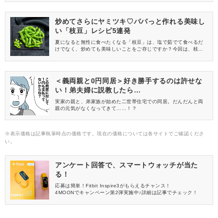
信してくれる方を募集しています！
炒めてさらにヤミツキ♡パパっと作れる美味し
い「枝豆」レシピ5連発
夏になると無性に食べたくなる「枝豆」は、塩で茹でて食べるだ
けでなく、炒めても美味しいことをご存じですか？今回は、枝豆
を炒めて調理するおすすめのレシピをご紹介します♪一度食べたら
ヤミツキになる美味しさなので、ぜひ作ってみてくださいね。
＜義両親と0円同居＞好き勝手するのは許せな
い！弟夫婦に説教したら…
実家の親と、弟家族が始めた二世帯住宅での同居。だんだんと両
親の元気がなくなってきて……！？
※表示価格は記事執筆時点の価格です。現在の価格については各サイトでご確認くださ
い。
アンケート回答で、スマートウォッチが当た
る！
応募は簡単！Fitbit Inspire3がもらえるチャンス！
4MOONでキャンペーン第2弾実施中♪詳細は記事でチェック！