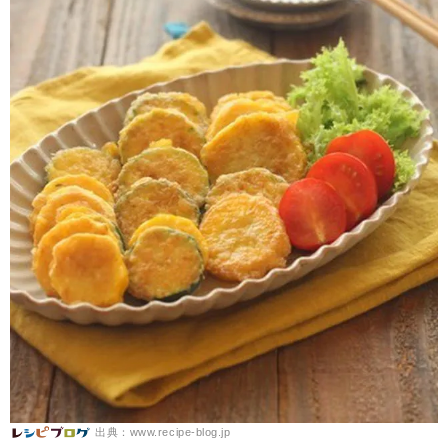
出典：www.recipe-blog.jp