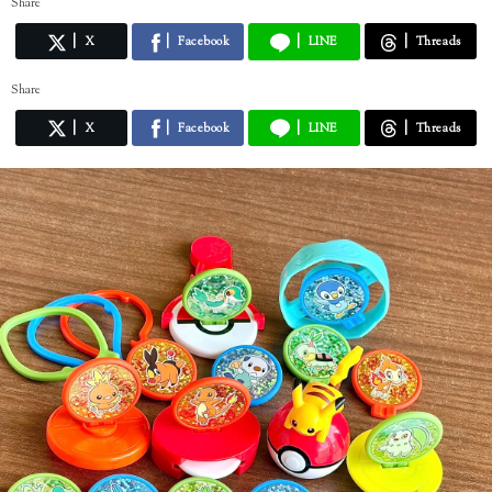
Share
X
Facebook
LINE
Threads
Share
X
Facebook
LINE
Threads