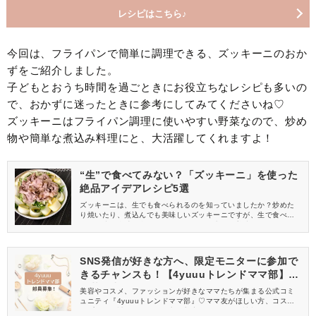
レシピはこちら♪
今回は、フライパンで簡単に調理できる、ズッキーニのおか
ずをご紹介しました。
子どもとおうち時間を過ごときにお役立ちなレシピも多いの
で、おかずに迷ったときに参考にしてみてくださいね♡
ズッキーニはフライパン調理に使いやすい野菜なので、炒め
物や簡単な煮込み料理にと、大活躍してくれますよ！
“生”で食べてみない？「ズッキーニ」を使った
絶品アイデアレシピ5選
ズッキーニは、生でも食べられるのを知っていましたか？炒めた
り焼いたり、煮込んでも美味しいズッキーニですが、生で食べる
とまた違う食感が楽しめます！今回は、生でも美味しいズッキー
ニのアイデアレシピを5つご紹介します。
SNS発信が好きな方へ、限定モニターに参加で
きるチャンスも！【4yuuuトレンドママ部】部
員募集中
美容やコスメ、ファッションが好きなママたちが集まる公式コミ
ュニティ『4yuuuトレンドママ部』♡ママ友がほしい方、コスメサ
ンプルをお試ししてくれる方、美容やママ向けの情報を一緒に発