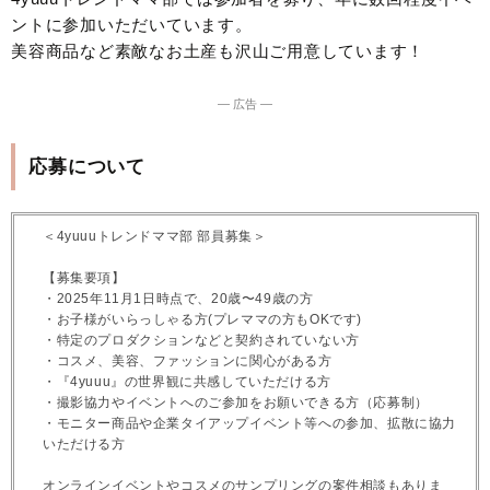
ントに参加いただいています。
美容商品など素敵なお土産も沢山ご用意しています！
― 広告 ―
応募について
＜4yuuuトレンドママ部 部員募集＞
【募集要項】
・2025年11月1日時点で、20歳〜49歳の方
・お子様がいらっしゃる方(プレママの方もOKです)
・特定のプロダクションなどと契約されていない方
・コスメ、美容、ファッションに関心がある方
・『4yuuu』の世界観に共感していただける方
・撮影協力やイベントへのご参加をお願いできる方（応募制）
・モニター商品や企業タイアップイベント等への参加、拡散に協力
いただける方
オンラインイベントやコスメのサンプリングの案件相談もありま