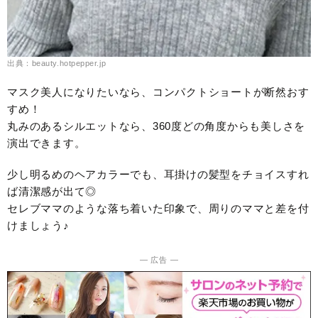
出典：beauty.hotpepper.jp
マスク美人になりたいなら、コンパクトショートが断然おす
すめ！
丸みのあるシルエットなら、360度どの角度からも美しさを
演出できます。
少し明るめのヘアカラーでも、耳掛けの髪型をチョイスすれ
ば清潔感が出て◎
セレブママのような落ち着いた印象で、周りのママと差を付
けましょう♪
― 広告 ―