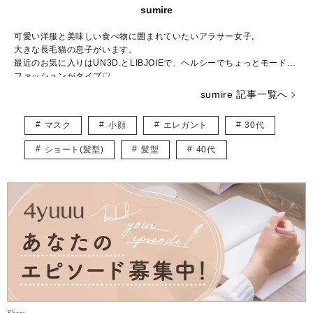
sumire
可愛い洋服と美味しい食べ物に囲まれていたいアラサー女子。
大きな長毛猫の息子がいます。
最近のお気に入りはUN3D.とLIBJOIEで、ヘルシーでちょっとモードな
ファッションがタイプ♡
普段はWEBライター兼パーソナルスタイリストとして活動中。
sumire 記事一覧へ
結婚や出産など転機の多い20～30代ママに向けて、“似合う”と“好き”を
取り入れたコーデ術を日々研究・発信しています。
マスク
小顔
エレガント
30代
★インスタ
https://www.instagram.com/_sumirey__/
ショート(髪型)
髪型
40代
★ブログ
http://self-styling.net/