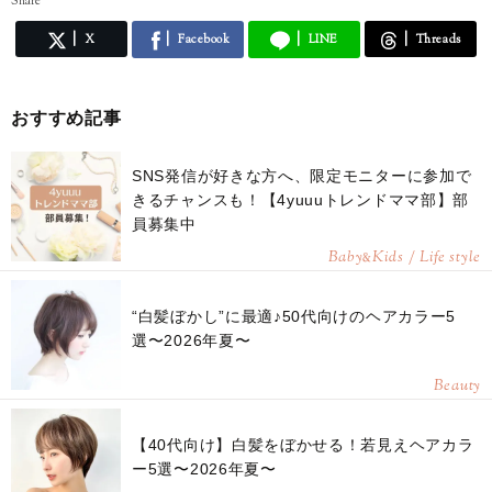
Share
X
Facebook
LINE
Threads
おすすめ記事
SNS発信が好きな方へ、限定モニターに参加で
きるチャンスも！【4yuuuトレンドママ部】部
員募集中
Baby
Kids / Life style
&
“白髪ぼかし”に最適♪50代向けのヘアカラー5
選〜2026年夏〜
Beauty
【40代向け】白髪をぼかせる！若見えヘアカラ
ー5選〜2026年夏〜