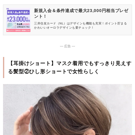
新規入会＆条件達成で最大23,000円相当プレゼ
ント！
三井住友カード（NL）はデザインも機能も充実！ポイント貯まる
かわいいオーロラデザインも要チェック！
― 広告 ―
【耳掛けショート】マスク着用でもすっきり見えす
る髪型②ひし形ショートで女性らしく