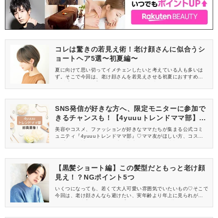
コレは驚きの若見え術！老け顔さんに似合うシ
ョートヘア5選〜初夏編〜
夏に向けて思い切ってイメチェンしたいと考えている人も多いは
ず。そこで今回は、老け顔さんを若見えさせる初夏におすすめの
髪型【ショート編】をご紹介します。夏を先取りしたい人は、ま
ず髪型からチェンジしてみてはいかがでしょうか？
SNS発信が好きな方へ、限定モニターに参加で
きるチャンスも！【4yuuuトレンドママ部】部
員募集中
美容やコスメ、ファッションが好きなママたちが集まる公式コミ
ュニティ『4yuuuトレンドママ部』♡ママ友がほしい方、コスメサ
ンプルをお試ししてくれる方、美容やママ向けの情報を一緒に発
信してくれる方を募集しています！
【黒髪ショート編】この髪型だともっと老け顔
見え！？NGポイント5つ
いくつになっても、若くて大人可愛い雰囲気でいたいもの♡そこで
今回は、老け顔さんなら避けたい、実年齢より年上に見られがち
なNGの髪型【黒髪ショート編】をご紹介します。若見えを狙うな
ら、要チェックですよ！