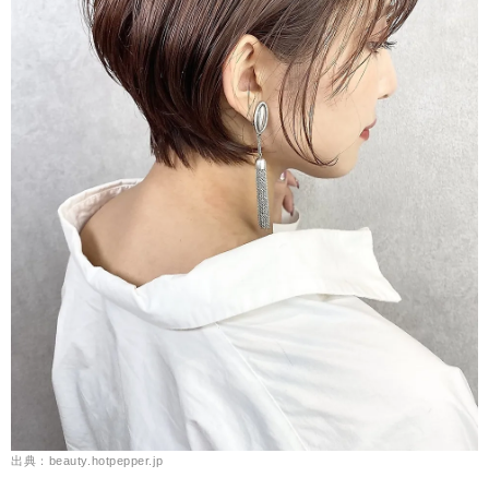
出典：beauty.hotpepper.jp