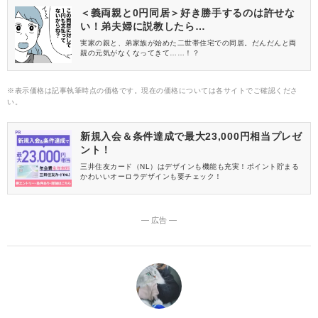
＜義両親と0円同居＞好き勝手するのは許せな
い！弟夫婦に説教したら…
実家の親と、弟家族が始めた二世帯住宅での同居。だんだんと両
親の元気がなくなってきて……！？
※表示価格は記事執筆時点の価格です。現在の価格については各サイトでご確認くださ
い。
新規入会＆条件達成で最大23,000円相当プレゼ
ント！
三井住友カード（NL）はデザインも機能も充実！ポイント貯まる
かわいいオーロラデザインも要チェック！
― 広告 ―