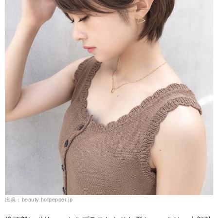
出典：beauty.hotpepper.jp