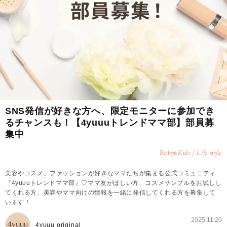
SNS発信が好きな方へ、限定モニターに参加でき
るチャンスも！【4yuuuトレンドママ部】部員募
集中
Baby
Kids / Life style
&
美容やコスメ、ファッションが好きなママたちが集まる公式コミュニティ
『4yuuuトレンドママ部』♡ママ友がほしい方、コスメサンプルをお試しし
てくれる方、美容やママ向けの情報を一緒に発信してくれる方を募集して
います！
2025.11.20
4yuuu original