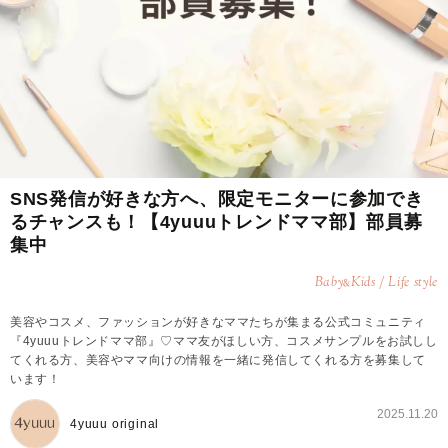
SNS発信が好きな方へ、限定モニターに参加でき
るチャンスも！【4yuuuトレンドママ部】部員募
集中
Baby
Kids / Life style
&
美容やコスメ、ファッションが好きなママたちが集まる公式コミュニティ
『4yuuuトレンドママ部』♡ママ友がほしい方、コスメサンプルをお試しし
てくれる方、美容やママ向けの情報を一緒に発信してくれる方を募集して
います！
2025.11.20
4yuuu original