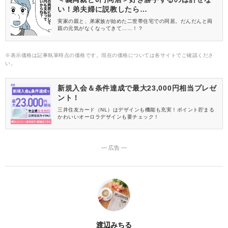
い！弟夫婦に説教したら…
実家の親と、弟家族が始めた二世帯住宅での同居。だんだんと両
親の元気がなくなってきて……！？
※表示価格は記事執筆時点の価格です。現在の価格については各サイトでご確認くださ
い。
新規入会＆条件達成で最大23,000円相当プレゼ
ント！
三井住友カード（NL）はデザインも機能も充実！ポイント貯まる
かわいいオーロラデザインも要チェック！
― 広告 ―
渡辺みちる