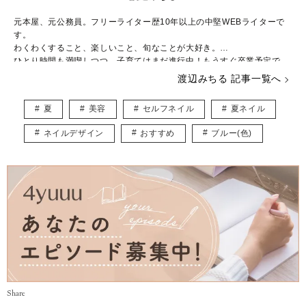
元本屋、元公務員。フリーライター歴10年以上の中堅WEBライターで
す。
わくわくすること、楽しいこと、旬なことが大好き。
ひとり時間も満喫しつつ、子育てはまだ進行中！もうすぐ卒業予定で
す。
渡辺みちる 記事一覧へ
主婦・ママ・大人女子のみなさんの毎日が、ちょっと楽しくなる記事を
お届けしていきます。
夏
美容
セルフネイル
夏ネイル
ネイルデザイン
おすすめ
ブルー(色)
Share