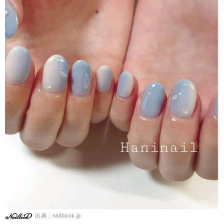
出典：nailbook.jp