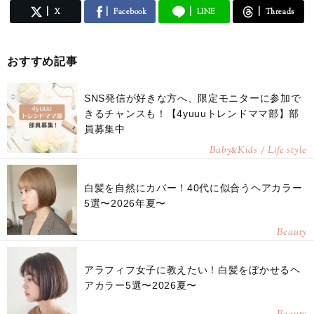
X
Facebook
LINE
Threads
おすすめ記事
SNS発信が好きな方へ、限定モニターに参加で
きるチャンスも！【4yuuuトレンドママ部】部
員募集中
Baby
Kids / Life style
&
白髪を自然にカバー！40代に似合うヘアカラー
5選〜2026年夏〜
Beauty
アラフィフ女子に教えたい！白髪をぼかせるヘ
アカラー5選〜2026夏〜