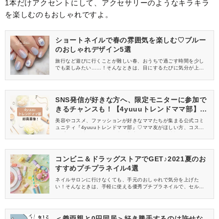
1本だけアクセントにして、アクセサリーのようなキラキラ
を楽しむのもおしゃれですよ。
ショートネイルで春の雰囲気を楽しむ♡ブルー
のおしゃれデザイン5選
旅行など遊びに行くことが難しい春、おうちで過ごす時間を少し
でも楽しみたい……！そんなときは、目にするたびに気分が上が
るネイルデザインに挑戦してみませんか？今回は、ショートネイ
ルにおすすめのブルーのネイルデザインをご紹介します。
SNS発信が好きな方へ、限定モニターに参加で
きるチャンスも！【4yuuuトレンドママ部】部
員募集中
美容やコスメ、ファッションが好きなママたちが集まる公式コミ
ュニティ『4yuuuトレンドママ部』♡ママ友がほしい方、コスメサ
ンプルをお試ししてくれる方、美容やママ向けの情報を一緒に発
信してくれる方を募集しています！
コンビニ＆ドラッグストアでGET♪2021夏のお
すすめプチプラネイル4選
ネイルサロンに行けなくても、手元のおしゃれで気分を上げた
い！そんなときは、手軽に使える優秀プチプラネイルで、セルフ
ネイルを楽しんでみませんか？今回は、コンビニ＆ドラッグスト
アで買える2021夏おすすめのプチプラネイルをご紹介します。新
作や限定色も今すぐチェック♪
＜義両親と0円同居＞好き勝手するのは許せな