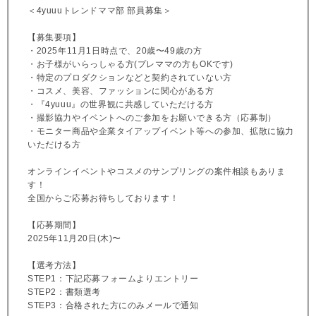
＜4yuuuトレンドママ部 部員募集＞
【募集要項】
・2025年11月1日時点で、20歳〜49歳の方
・お子様がいらっしゃる方(プレママの方もOKです)
・特定のプロダクションなどと契約されていない方
・コスメ、美容、ファッションに関心がある方
・『4yuuu』の世界観に共感していただける方
・撮影協力やイベントへのご参加をお願いできる方（応募制）
・モニター商品や企業タイアップイベント等への参加、拡散に協力
いただける方
オンラインイベントやコスメのサンプリングの案件相談もありま
す！
全国からご応募お待ちしております！
【応募期間】
2025年11月20日(木)〜
【選考方法】
STEP1：下記応募フォームよりエントリー
STEP2：書類選考
STEP3：合格された方にのみメールで通知