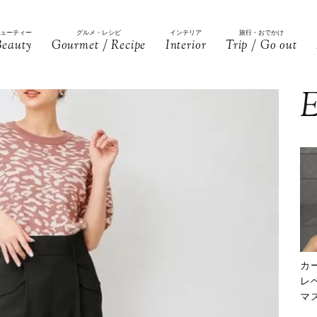
ビューティー
グルメ・レシピ
インテリア
旅行・おでかけ
Beauty
Gourmet / Recipe
Interior
Trip / Go out
E
カ
レ
マ
下