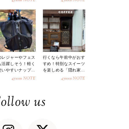
4yuuu NOTE
4yuuu NOTE
のレジャーやフェス
行くなら午前中がおす
も活躍しそう！軽く
すめ！特別なスイーツ
使いやすいナップサ
を楽しめる「隠れ家カ
ク
フェ」
4yuuu NOTE
4yuuu NOTE
ollow us