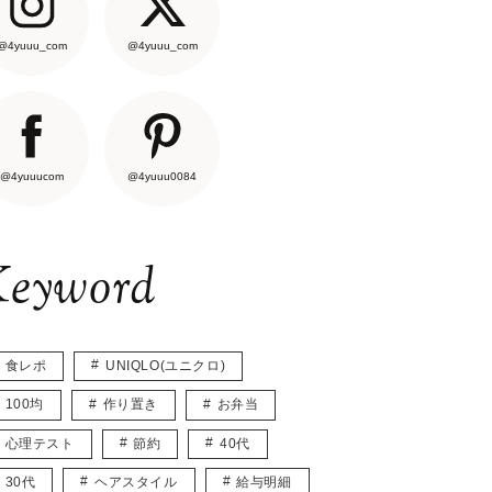
@4yuuu_com
@4yuuu_com
@4yuuucom
@4yuuu0084
eyword
食レポ
UNIQLO(ユニクロ)
100均
作り置き
お弁当
心理テスト
節約
40代
30代
ヘアスタイル
給与明細