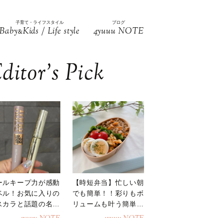
子育て・ライフスタイル
ブログ
Baby
Kids / Life style
4yuuu NOTE
&
ditor’s Pick
ールキープ力が感動
【時短弁当】忙しい朝
ベル！お気に入りの
でも簡単！！彩りもボ
スカラと話題の名品
リュームも叶う簡単そ
地
ぼろ弁当！