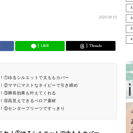
2020.09.15
k
LINE
Threads
れ！①ゆるシルエットで太ももカバー
れ！②ママにマストなネイビーで引き締め
れ！③脚長効果も叶えてくれる
れ！④高見えできるベロア素材
れ！⑤センタープリーツですっきり