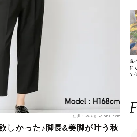
夏
に
て
ッ
F
出典：www.gu-global.com
欲しかった♪脚長&美脚が叶う秋