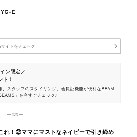
YG+E
売サイトをチェック
イン限定／
ゼント！
報、スタッフのスタイリング、会員証機能が便利なBEAM
BEAMS」を今すぐチェック♪
― 広告 ―
これ！②ママにマストなネイビーで引き締め