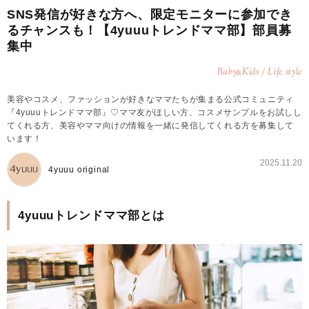
SNS発信が好きな方へ、限定モニターに参加でき
るチャンスも！【4yuuuトレンドママ部】部員募
集中
Baby
Kids / Life style
&
美容やコスメ、ファッションが好きなママたちが集まる公式コミュニティ
『4yuuuトレンドママ部』♡ママ友がほしい方、コスメサンプルをお試しし
てくれる方、美容やママ向けの情報を一緒に発信してくれる方を募集して
います！
2025.11.20
4yuuu original
4yuuuトレンドママ部とは