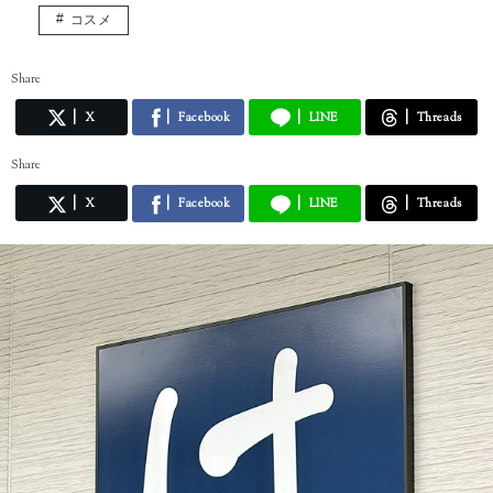
コスメ
Share
X
Facebook
LINE
Threads
Share
X
Facebook
LINE
Threads