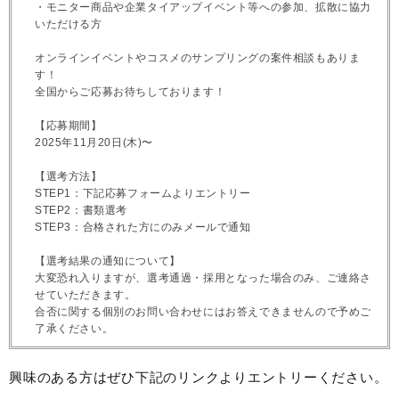
・モニター商品や企業タイアップイベント等への参加、拡散に協力
いただける方
オンラインイベントやコスメのサンプリングの案件相談もありま
す！
全国からご応募お待ちしております！
【応募期間】
2025年11月20日(木)〜
【選考方法】
STEP1：下記応募フォームよりエントリー
STEP2：書類選考
STEP3：合格された方にのみメールで通知
【選考結果の通知について】
大変恐れ入りますが、選考通過・採用となった場合のみ、ご連絡さ
せていただきます。
合否に関する個別のお問い合わせにはお答えできませんので予めご
了承ください。
興味のある方はぜひ下記のリンクよりエントリーください。