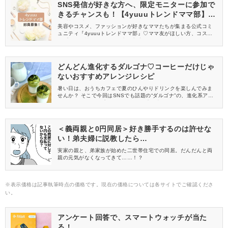
SNS発信が好きな方へ、限定モニターに参加で
きるチャンスも！【4yuuuトレンドママ部】部
員募集中
美容やコスメ、ファッションが好きなママたちが集まる公式コミ
ュニティ『4yuuuトレンドママ部』♡ママ友がほしい方、コスメサ
ンプルをお試ししてくれる方、美容やママ向けの情報を一緒に発
信してくれる方を募集しています！
どんどん進化するダルゴナ♡コーヒーだけじゃ
ないおすすめアレンジレシピ
暑い日は、おうちカフェで夏のひんやりドリンクを楽しんでみま
せんか？ そこで今回はSNSでも話題の“ダルゴナ”の、進化系アレ
ンジをピックアップ。 簡単に作れて盛り上がるレシピをご紹介し
ます！
＜義両親と0円同居＞好き勝手するのは許せな
い！弟夫婦に説教したら…
実家の親と、弟家族が始めた二世帯住宅での同居。だんだんと両
親の元気がなくなってきて……！？
※表示価格は記事執筆時点の価格です。現在の価格については各サイトでご確認くださ
い。
アンケート回答で、スマートウォッチが当た
る！