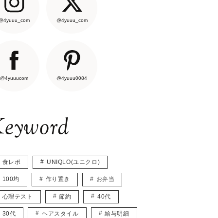
@4yuuu_com
@4yuuu_com
@4yuuucom
@4yuuu0084
eyword
食レポ
UNIQLO(ユニクロ)
100均
作り置き
お弁当
心理テスト
節約
40代
30代
ヘアスタイル
給与明細