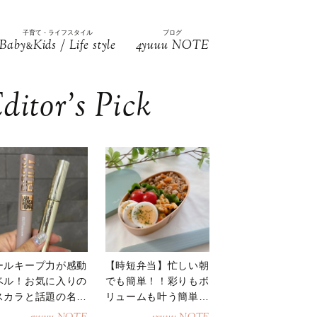
子育て・ライフスタイル
ブログ
Baby
Kids / Life style
4yuuu NOTE
&
ditor’s Pick
ールキープ力が感動
【時短弁当】忙しい朝
ベル！お気に入りの
でも簡単！！彩りもボ
スカラと話題の名品
リュームも叶う簡単そ
地
ぼろ弁当！