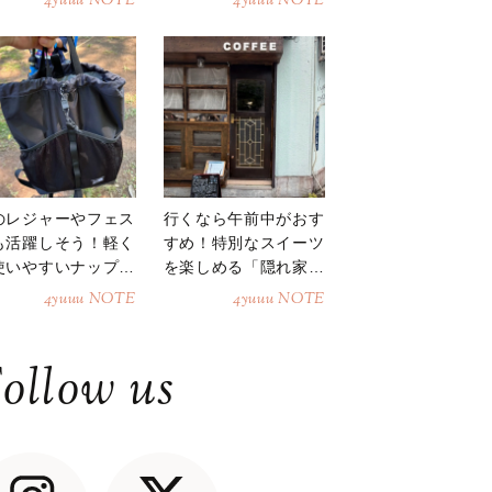
4yuuu NOTE
4yuuu NOTE
のレジャーやフェス
行くなら午前中がおす
も活躍しそう！軽く
すめ！特別なスイーツ
使いやすいナップサ
を楽しめる「隠れ家カ
ク
フェ」
4yuuu NOTE
4yuuu NOTE
ollow us