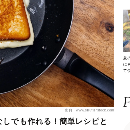
夏
に
て
ッ
F
出典：www.shutterstock.com
なしでも作れる！簡単レシピと