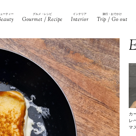
ビューティー
グルメ・レシピ
インテリア
旅行・おでかけ
Beauty
Gourmet / Recipe
Interior
Trip / Go out
E
カ
レ
マ
下