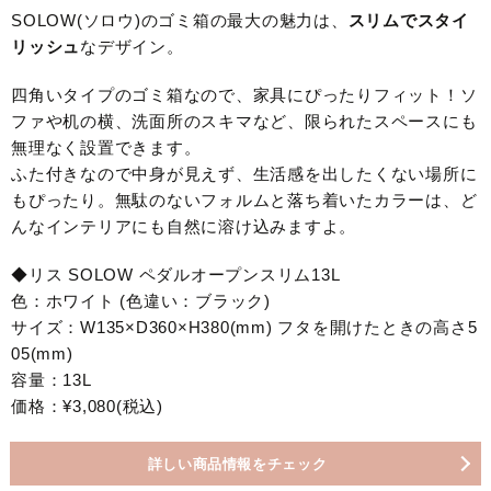
SOLOW(ソロウ)のゴミ箱の最大の魅力は、
スリムでスタイ
リッシュ
なデザイン。
四角いタイプのゴミ箱なので、家具にぴったりフィット！ソ
ファや机の横、洗面所のスキマなど、限られたスペースにも
無理なく設置できます。
ふた付きなので中身が見えず、生活感を出したくない場所に
もぴったり。無駄のないフォルムと落ち着いたカラーは、ど
んなインテリアにも自然に溶け込みますよ。
◆リス SOLOW ペダルオープンスリム13L
色：ホワイト (色違い：ブラック)
サイズ：W135×D360×H380(mm) フタを開けたときの高さ5
05(mm)
容量：13L
価格：¥3,080(税込)
詳しい商品情報をチェック