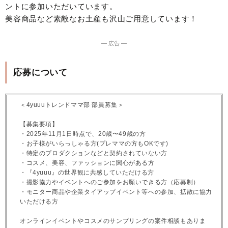
ントに参加いただいています。
美容商品など素敵なお土産も沢山ご用意しています！
― 広告 ―
応募について
＜4yuuuトレンドママ部 部員募集＞
【募集要項】
・2025年11月1日時点で、20歳〜49歳の方
・お子様がいらっしゃる方(プレママの方もOKです)
・特定のプロダクションなどと契約されていない方
・コスメ、美容、ファッションに関心がある方
・『4yuuu』の世界観に共感していただける方
・撮影協力やイベントへのご参加をお願いできる方（応募制）
・モニター商品や企業タイアップイベント等への参加、拡散に協力
いただける方
オンラインイベントやコスメのサンプリングの案件相談もありま