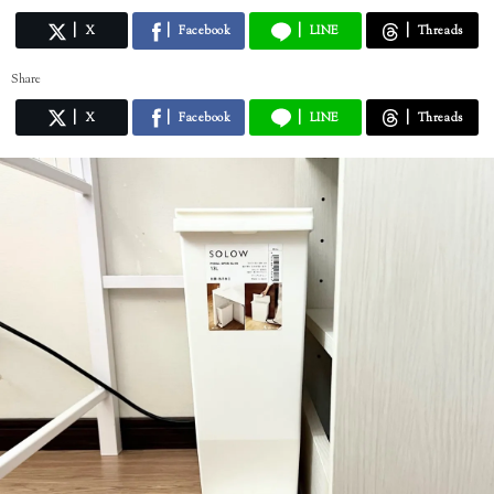
X
Facebook
LINE
Threads
Share
X
Facebook
LINE
Threads