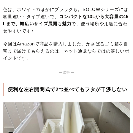
色は、ホワイトのほかにブラックも。SOLOWシリーズには
容量違い・タイプ違いで、
コンパクトな13Lから大容量の45
Lまで、幅広いサイズ展開も魅力
で、使う場所や用途に合わ
せやすいです♪
今回はAmazonで商品を購入しました。かさばるゴミ箱を自
宅まで届けてもらえるのは、ネット通販ならではの嬉しいポ
イントです。
― 広告 ―
便利な左右開閉式で2つ並べてもフタが干渉しない