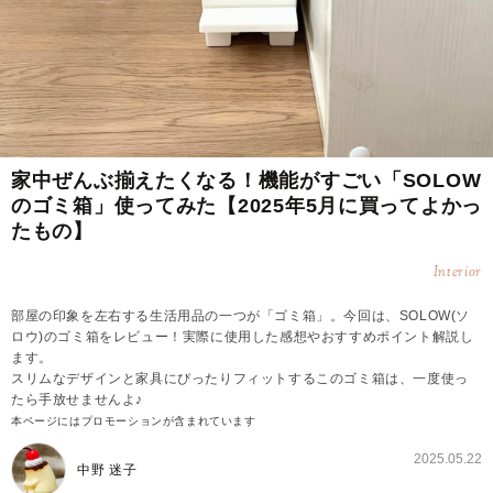
家中ぜんぶ揃えたくなる！機能がすごい「SOLOW
のゴミ箱」使ってみた【2025年5月に買ってよかっ
たもの】
Interior
部屋の印象を左右する生活用品の一つが「ゴミ箱」。今回は、SOLOW(ソ
ロウ)のゴミ箱をレビュー！実際に使用した感想やおすすめポイント解説し
ます。
スリムなデザインと家具にぴったりフィットするこのゴミ箱は、一度使っ
たら手放せませんよ♪
本ページにはプロモーションが含まれています
2025.05.22
中野 迷子