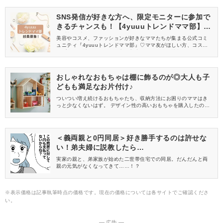
やすい撥水加工のものがやっぱりおすすめです。 今回は、子ども
部屋におすすめしたいラグマットをご紹介します。
SNS発信が好きな方へ、限定モニターに参加で
きるチャンスも！【4yuuuトレンドママ部】部
員募集中
美容やコスメ、ファッションが好きなママたちが集まる公式コミ
ュニティ『4yuuuトレンドママ部』♡ママ友がほしい方、コスメサ
ンプルをお試ししてくれる方、美容やママ向けの情報を一緒に発
信してくれる方を募集しています！
おしゃれなおもちゃは棚に飾るのが◎大人も子
どもも満足なお片付け♪
ついつい増え続けるおもちゃたち、収納方法にお困りのママはき
っと少なくないはず。 デザイン性の高いおもちゃを購入したの
に、結局他のおもちゃとごちゃ混ぜになってしまっていたり……
ということも、あるあるかもしれませんね！ 今回は、インテリア
にマッチしやすくおしゃれにおもちゃを飾れる収納棚をご紹介し
ます。
＜義両親と0円同居＞好き勝手するのは許せな
い！弟夫婦に説教したら…
実家の親と、弟家族が始めた二世帯住宅での同居。だんだんと両
親の元気がなくなってきて……！？
※表示価格は記事執筆時点の価格です。現在の価格については各サイトでご確認くださ
い。
― 広告 ―