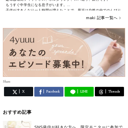
もうすぐ中学生になる息子がいます。
子供が大きくなり一人時間が増えたことで、最近は自然の中でのんびり
と過ごすことが増えました。
maki 記事一覧へ
好きなブランドはBCBG MAXAZRIA、ZARAでシーンに合わせて様々な
ファッションを楽しんでいます。
こちらでは主にUNIQLOやGU、しまむらなどのプチプラアイテムを取
り入れたトレンド記事を紹介していきます。
宜しくお願いします。
Share
X
Facebook
LINE
Threads
おすすめ記事
SNS発信が好きな方へ、限定モニターに参加で