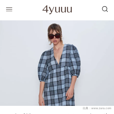
出典：www.zara.com