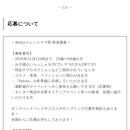
― 広告 ―
応募について
＜4yuuuトレンドママ部 部員募集＞
【募集要項】
・2025年11月1日時点で、20歳〜49歳の方
・お子様がいらっしゃる方(プレママの方もOKです)
・特定のプロダクションなどと契約されていない方
・コスメ、美容、ファッションに関心がある方
・『4yuuu』の世界観に共感していただける方
・撮影協力やイベントへのご参加をお願いできる方（応募制）
・モニター商品や企業タイアップイベント等への参加、拡散に協力
いただける方
オンラインイベントやコスメのサンプリングの案件相談もありま
す！
全国からご応募お待ちしております！