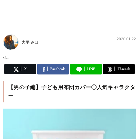
2020.01.22
大平 みほ
Share
X
Facebook
LINE
Threads
【男の子編】子ども用布団カバー①人気キャラクタ
ー