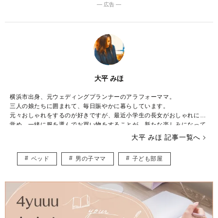
― 広告 ―
大平 みほ
横浜市出身、元ウェディングプランナーのアラフォーママ。
三人の娘たちに囲まれて、毎日賑やかに暮らしています。
元々おしゃれをするのが好きですが、最近小学生の長女がおしゃれに目
覚め、一緒に服を選んでお買い物をすることが、新たな楽しみになって
きました。
大平 みほ 記事一覧へ
下の娘たちはおしゃれより遊びたい盛り！シーズン毎に子供が楽しめる
イベントを考え、全力で楽しんでいます。
ベッド
男の子ママ
子ども部屋
やりたいことがたくさんありすぎて、毎日時間が足りないのがちょっと
した悩み。
ベビーマッサージ、ベビーヨガの資格持っています。
育児をしながら、多くのママが楽しめるような記事をお届けできたらと
思っています。