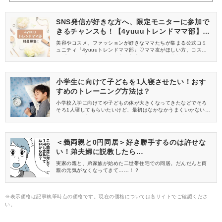
SNS発信が好きな方へ、限定モニターに参加で
きるチャンスも！【4yuuuトレンドママ部】部
員募集中
美容やコスメ、ファッションが好きなママたちが集まる公式コミ
ュニティ『4yuuuトレンドママ部』♡ママ友がほしい方、コスメサ
ンプルをお試ししてくれる方、美容やママ向けの情報を一緒に発
信してくれる方を募集しています！
小学生に向けて子どもを1人寝させたい！おす
すめのトレーニング方法は？
小学校入学に向けてや子どもの体が大きくなってきたなどでそろ
そろ1人寝してもらいたいけど、最初はなかなかうまくいかないも
の。 どんな流れで進めればよいのか、おすすめの1人寝トレーニ
ング方法をご紹介します。
＜義両親と0円同居＞好き勝手するのは許せな
い！弟夫婦に説教したら…
実家の親と、弟家族が始めた二世帯住宅での同居。だんだんと両
親の元気がなくなってきて……！？
※表示価格は記事執筆時点の価格です。現在の価格については各サイトでご確認くださ
い。