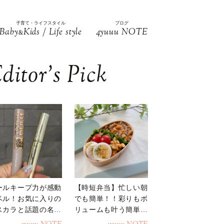
子育て・ライフスタイル
ブログ
Baby
Kids / Life style
4yuuu NOTE
&
ditor’s Pick
ールキープ力が感動
【時短弁当】忙しい朝
ベル！お気に入りの
でも簡単！！彩りもボ
スカラと話題の名品
リュームも叶う簡単そ
地
ぼろ弁当！