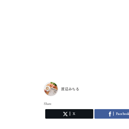
渡辺みちる
Share
X
Faceboo