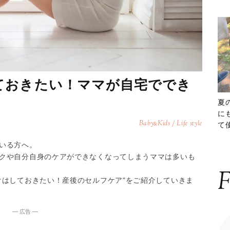
ておきたい！ママが自宅ででき
夏
に
Baby
Kids / Life style
&
て
ッ
いる方へ。
クや自分自身のケアができなくなってしまうママは多いも
F
けはしておきたい！産後のセルフケア"をご紹介していきま
― 広告 ―