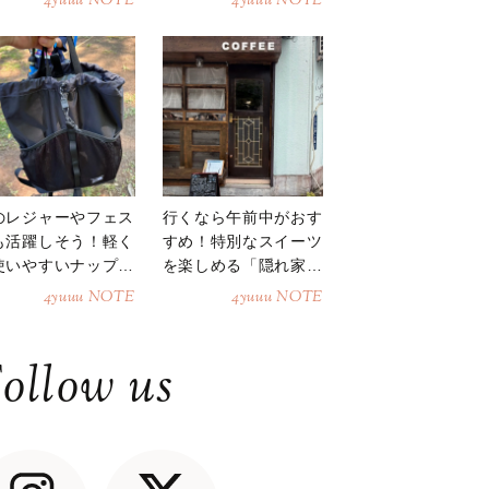
4yuuu NOTE
4yuuu NOTE
のレジャーやフェス
行くなら午前中がおす
も活躍しそう！軽く
すめ！特別なスイーツ
使いやすいナップサ
を楽しめる「隠れ家カ
ク
フェ」
4yuuu NOTE
4yuuu NOTE
ollow us