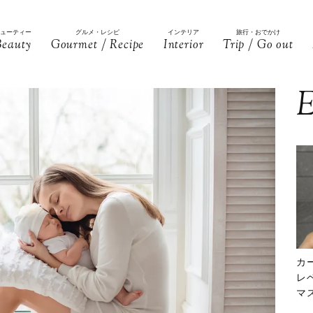
ビューティー
グルメ・レシピ
インテリア
旅行・おでかけ
Beauty
Gourmet / Recipe
Interior
Trip / Go out
E
カ
レ
マ
下