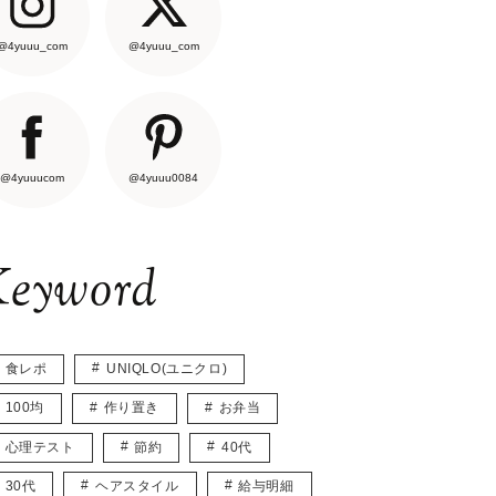
@4yuuu_com
@4yuuu_com
@4yuuucom
@4yuuu0084
eyword
食レポ
UNIQLO(ユニクロ)
100均
作り置き
お弁当
心理テスト
節約
40代
30代
ヘアスタイル
給与明細