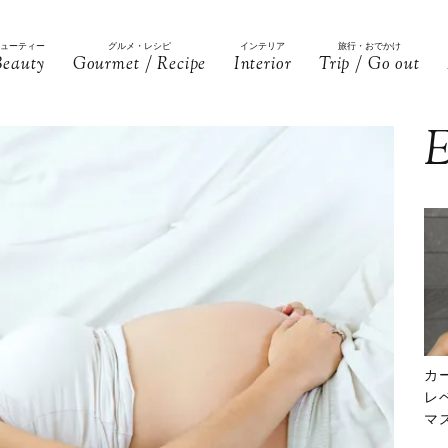
ビューティー
グルメ・レシピ
インテリア
旅行・おでかけ
Beauty
Gourmet / Recipe
Interior
Trip / Go out
E
カ
レ
マ
下