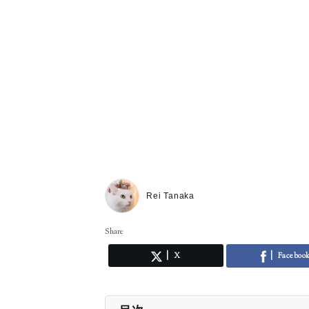
Rei Tanaka
Share
X
Faceboo