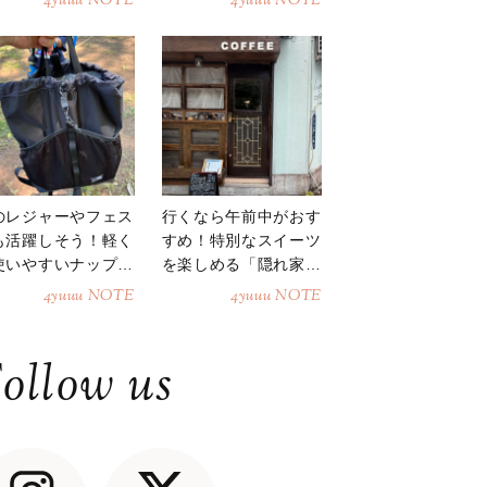
4yuuu NOTE
4yuuu NOTE
のレジャーやフェス
行くなら午前中がおす
も活躍しそう！軽く
すめ！特別なスイーツ
使いやすいナップサ
を楽しめる「隠れ家カ
ク
フェ」
4yuuu NOTE
4yuuu NOTE
ollow us