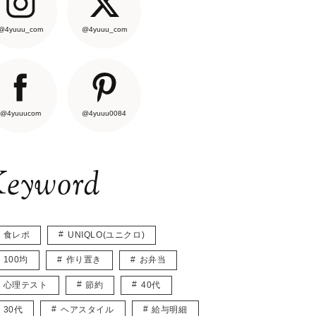
@4yuuu_com
@4yuuu_com
@4yuuucom
@4yuuu0084
eyword
食レポ
UNIQLO(ユニクロ)
100均
作り置き
お弁当
心理テスト
節約
40代
30代
ヘアスタイル
給与明細