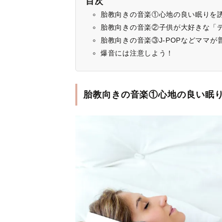
目次
胎教向きの音楽①心地の良い眠りを
胎教向きの音楽②子供が大好きな「
胎教向きの音楽③J-POPなどママ
爆音には注意しよう！
胎教向きの音楽①心地の良い眠