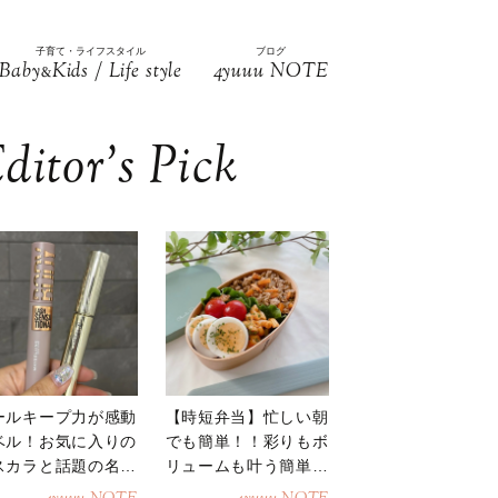
子育て・ライフスタイル
ブログ
Baby
Kids / Life style
4yuuu NOTE
&
ditor’s Pick
ールキープ力が感動
【時短弁当】忙しい朝
ベル！お気に入りの
でも簡単！！彩りもボ
スカラと話題の名品
リュームも叶う簡単そ
地
ぼろ弁当！