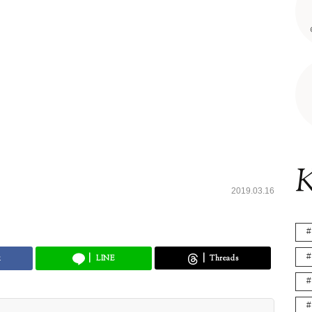
K
2019.03.16
k
LINE
Threads