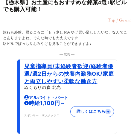
【栃木県】お土産にもおすすめな銘菓4選♪駅ビル
でも購入可能！
Trip / Go out
旅行も終盤、帰るころに「もう少しおみやげ買い足ししたいな」なんてこ
とありますよね。そんな時でも大丈夫です☆
駅ビルでばっちりおみやげを見ることができますよ♪
― 広告 ―
児童指導員/未経験者歓迎/経験者優
遇/週2日からの扶養内勤務OK/家庭
と両立しやすい柔軟な働き方
ぬくもりの森 北光
アルバイト・パート
時給1,100円～
詳しくはこちら
スポンサー：求人ボックス