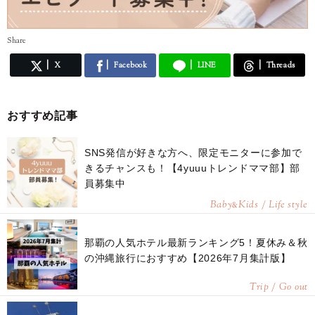
Share
X
Facebook
LINE
Threads
おすすめ記事
SNS発信が好きな方へ、限定モニターに参加で
きるチャンスも！【4yuuuトレンドママ部】部
員募集中
Baby
Kids / Life style
&
那覇の人気ホテル最新ランキング5！夏休み＆秋
の沖縄旅行におすすめ【2026年7月集計版】
Trip / Go out