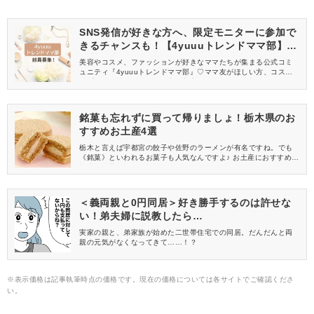
SNS発信が好きな方へ、限定モニターに参加で
きるチャンスも！【4yuuuトレンドママ部】部
員募集中
美容やコスメ、ファッションが好きなママたちが集まる公式コミ
ュニティ『4yuuuトレンドママ部』♡ママ友がほしい方、コスメサ
ンプルをお試ししてくれる方、美容やママ向けの情報を一緒に発
信してくれる方を募集しています！
銘菓も忘れずに買って帰りましょ！栃木県のお
すすめお土産4選
栃木と言えば宇都宮の餃子や佐野のラーメンが有名ですね。でも
《銘菓》といわれるお菓子も人気なんですよ♪ お土産におすすめの
栃木の銘菓を4つご紹介いたします。
＜義両親と0円同居＞好き勝手するのは許せな
い！弟夫婦に説教したら…
実家の親と、弟家族が始めた二世帯住宅での同居。だんだんと両
親の元気がなくなってきて……！？
※表示価格は記事執筆時点の価格です。現在の価格については各サイトでご確認くださ
い。