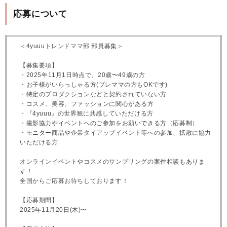
応募について
＜4yuuuトレンドママ部 部員募集＞
【募集要項】
・2025年11月1日時点で、20歳〜49歳の方
・お子様がいらっしゃる方(プレママの方もOKです)
・特定のプロダクションなどと契約されていない方
・コスメ、美容、ファッションに関心がある方
・『4yuuu』の世界観に共感していただける方
・撮影協力やイベントへのご参加をお願いできる方（応募制）
・モニター商品や企業タイアップイベント等への参加、拡散に協力
いただける方
オンラインイベントやコスメのサンプリングの案件相談もありま
す！
全国からご応募お待ちしております！
【応募期間】
2025年11月20日(木)〜