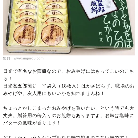
出典：www.jingorou.com
日光で有名なお煎餅なので、おみやげにはもってこいのこち
ら！
日光甚五郎煎餅 平袋入（18枚入）はかさばらず、職場のお
みやげや、友人用にもいいかも知れませんね！
ちょっとかしこまったおみやげを買いたい、という時でも大
丈夫。贈答用の缶入りのお煎餅もありますよ。お味は塩味に
バターの風味が香ります！
どちらかというとシンプルなお味で飽きのこない味ですよ。