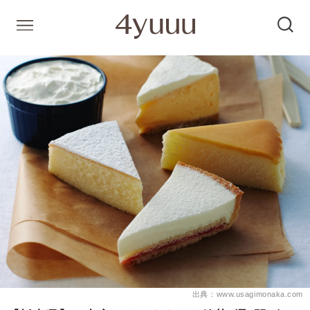
出典：www.usagimonaka.com