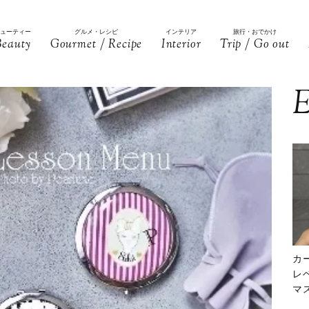
ビューティー
グルメ・レシピ
インテリア
旅行・おでかけ
Beauty
Gourmet / Recipe
Interior
Trip / Go out
E
カ
レ
マ
下