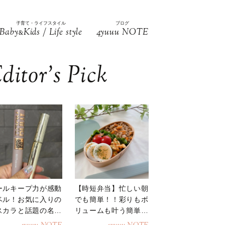
子育て・ライフスタイル
ブログ
Baby
Kids / Life style
4yuuu NOTE
&
ditor’s Pick
ールキープ力が感動
【時短弁当】忙しい朝
ベル！お気に入りの
でも簡単！！彩りもボ
スカラと話題の名品
リュームも叶う簡単そ
地
ぼろ弁当！