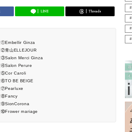
k
LINE
Threads
ellir Ginza
青山ELLEJOUR
on Merci Ginza
lon Perure
r Caroli
O BE BEIGE
earluxe
Fancy
ionCorona
ower mariage