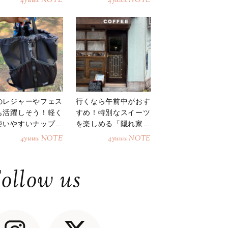
4yuuu NOTE
4yuuu NOTE
のレジャーやフェス
行くなら午前中がおす
も活躍しそう！軽く
すめ！特別なスイーツ
使いやすいナップサ
を楽しめる「隠れ家カ
ク
フェ」
4yuuu NOTE
4yuuu NOTE
ollow us