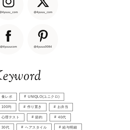
@4yuuu_com
@4yuuu_com
@4yuuucom
@4yuuu0084
eyword
食レポ
UNIQLO(ユニクロ)
100均
作り置き
お弁当
心理テスト
節約
40代
30代
ヘアスタイル
給与明細