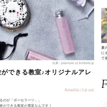
夏
に
て
出典：pearluxe.s1.bindsite.jp
ッ
験ができる教室♪オリジナルアレ
F
Baby
Kids / Life style
&
るのが「ポーセラーツ」。
験ができる教室が豊富なんです！