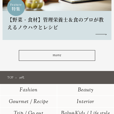
Feature
特集
【野菜・食材】管理栄養士＆食のプロが教
えるノウハウとレシピ
more
TOP
30代
Fashion
Beauty
Gourmet / Recipe
Interior
Trip / Go out
Baby
Kids / Life style
&