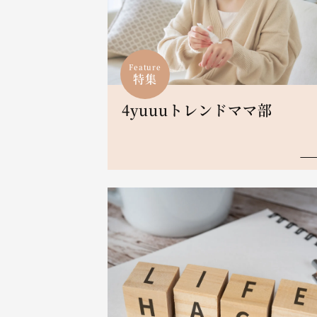
Feature
特集
4yuuuトレンドママ部