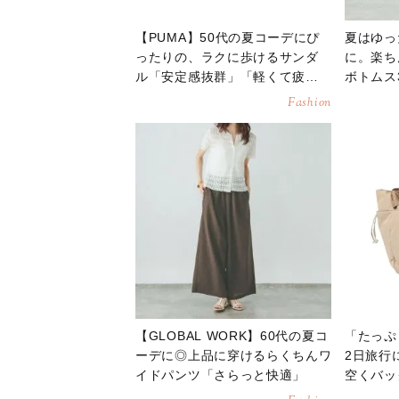
【PUMA】50代の夏コーデにぴ
夏はゆっ
ったりの、ラクに歩けるサンダ
に。楽ち
ル「安定感抜群」「軽くて疲れ
ボトムス
にくい」
Fashion
【GLOBAL WORK】60代の夏コ
「たっぷ
ーデに◎上品に穿けるらくちんワ
2日旅行
イドパンツ「さらっと快適」
空くバッ