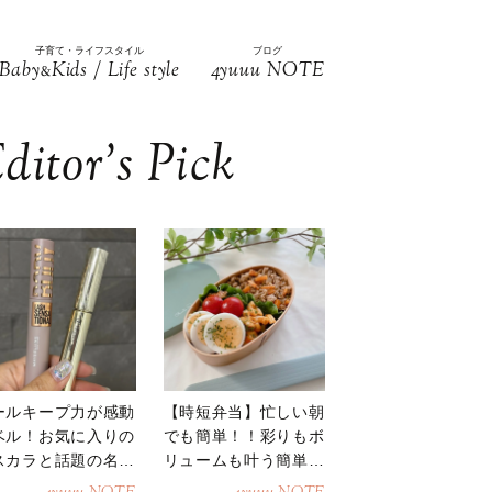
子育て・ライフスタイル
ブログ
Baby
Kids / Life style
4yuuu NOTE
&
ditor’s Pick
ールキープ力が感動
【時短弁当】忙しい朝
ベル！お気に入りの
でも簡単！！彩りもボ
スカラと話題の名品
リュームも叶う簡単そ
地
ぼろ弁当！