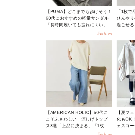
【PUMA】どこまでも歩けそう！
「1枚で
60代におすすめの軽量サンダル
ひんやり
「長時間履いても疲れにくい」
過ごせる
選【202
Fashion
【AMERICAN HOLIC】50代に
【夏フェ
こそふさわしい！涼しげトップ
化もOK
ス3選「上品に決まる」「1枚で
ェスコー
洒落見え」
Fashion