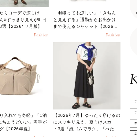
たりコーデで涼しげ
「羽織っても涼しい」「きちん
ん&すっきり見えが叶う
と見えする」通勤からお出かけ
3選【2026年7月版】
まで使えるジャケット【2026年
夏】
Fashion
Fashion
K
り入れても身軽」「1泊
【2026年7月】ゆったり穿けるの
にちょうどいい」両手が
にスッキリ見え。夏向けスカー
グ【2026年夏】
ト3選「総ゴムでラク」「べたつ
かない」