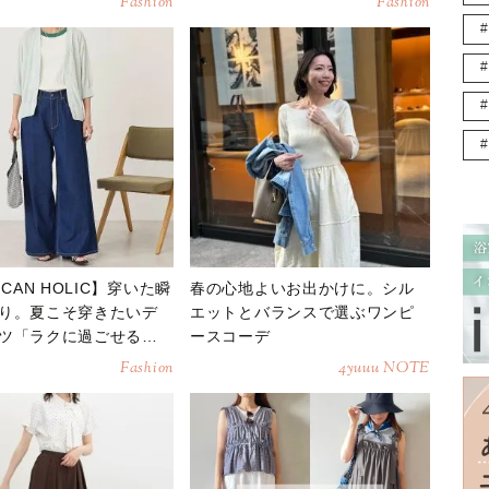
Fashion
Fashion
ICAN HOLIC】穿いた瞬
春の心地よいお出かけに。シル
り。夏こそ穿きたいデ
エットとバランスで選ぶワンピ
ツ「ラクに過ごせる」
ースコーデ
かない」
Fashion
4yuuu NOTE