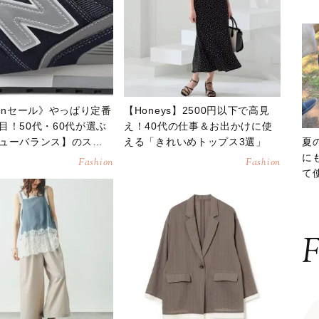
zonセール》やっぱり定番
【Honeys】2500円以下で高見
目！50代・60代が選ぶ
え！40代の仕事＆お出かけに使
ューバランス】のスニ
える「きれいめトップス3選」
夏
選
に
Fashion
Fashion
て
ッ
F