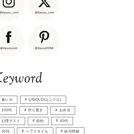
@4yuuu_com
@4yuuu_com
@4yuuucom
@4yuuu0084
eyword
食レポ
UNIQLO(ユニクロ)
100均
作り置き
お弁当
心理テスト
節約
40代
30代
ヘアスタイル
給与明細