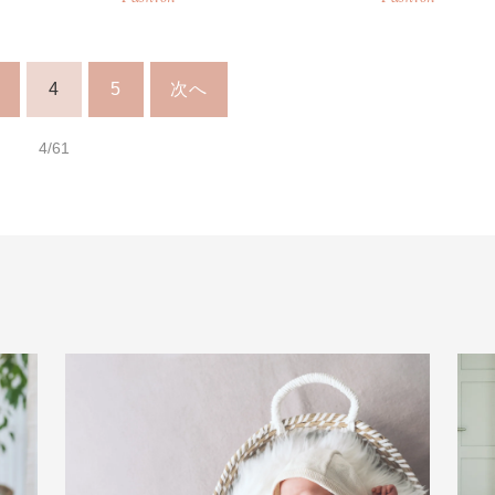
4
5
次へ
4/61