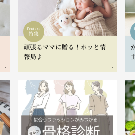
Feature
特集
頑張るママに贈る！ホッと情
報局♪