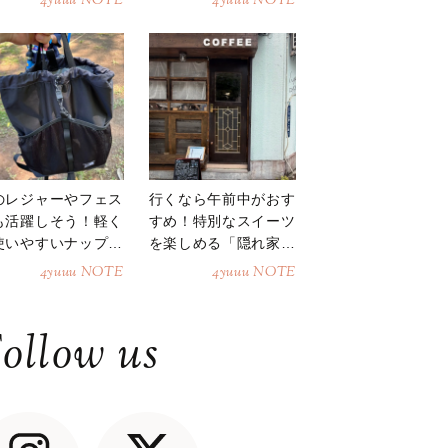
4yuuu NOTE
4yuuu NOTE
のレジャーやフェス
行くなら午前中がおす
も活躍しそう！軽く
すめ！特別なスイーツ
使いやすいナップサ
を楽しめる「隠れ家カ
ク
フェ」
4yuuu NOTE
4yuuu NOTE
ollow us