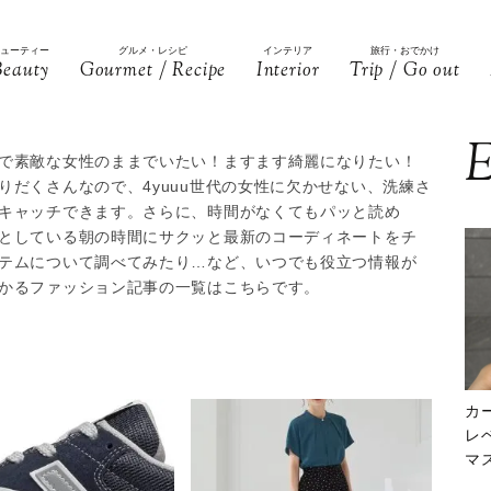
ビューティー
グルメ・レシピ
インテリア
旅行・おでかけ
Beauty
Gourmet / Recipe
Interior
Trip / Go out
E
で素敵な女性のままでいたい！ますます綺麗になりたい！
だくさんなので、4yuuu世代の女性に欠かせない、洗練さ
キャッチできます。さらに、時間がなくてもパッと読め
としている朝の時間にサクッと最新のコーディネートをチ
テムについて調べてみたり…など、いつでも役立つ情報が
かるファッション記事の一覧はこちらです。
カ
レ
マ
下