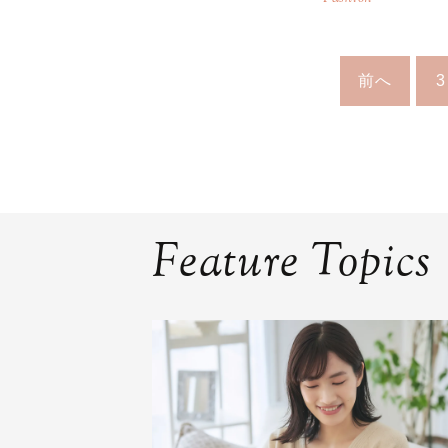
前へ
3
Feature Topics