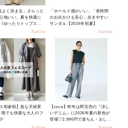
品よく決まる」さらっと
「ホールド感がいい」「長時間
心地いい。夏を快適に
のお出かけも安心」歩きやすい
《ゆったりトップス》3
サンダル【2026年初夏】
6年6月版】
Fashion
Fashion
ス初参戦】急な天候変
【coca】昨年は即完売の『涼し
！雨でも快適な大人のフ
いデニム』に2026年夏の新色が
デ
登場♡2,990円で楽ちん・おしゃ
れ見えも叶う！
Fashion
Fashion