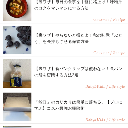
【裏ワザ】毎日の食事を手軽に格上げ！味噌汁
のコクをマシマシにする方法
Gourmet / Recipe
【裏ワザ】やらないと損だよ！秋の味覚「ぶど
う」を長持ちさせる保管方法
Gourmet / Recipe
【裏ワザ】食パンクリップは使わない！食パン
の袋を密閉する方法2選
Baby
Kids / Life style
&
「蛇口」のカリカリは簡単に落ちる。【プロに
学ぶ】コスパ最強お掃除術
Baby
Kids / Life style
&