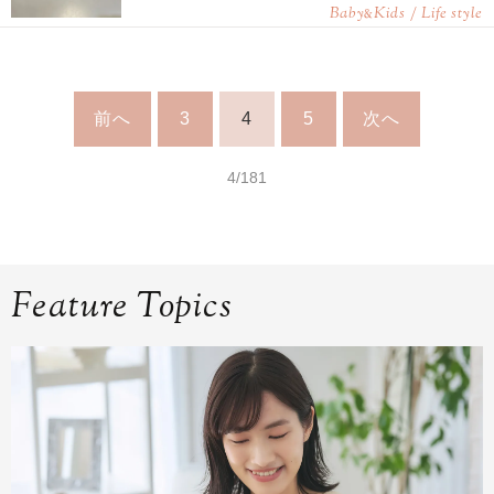
Baby
Kids / Life style
&
前へ
3
4
5
次へ
4/181
Feature Topics