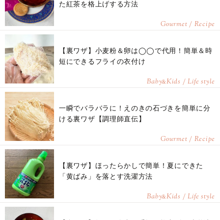
た紅茶を格上げする方法
Gourmet / Recipe
【裏ワザ】小麦粉＆卵は◯◯で代用！簡単＆時
短にできるフライの衣付け
Baby
Kids / Life style
&
一瞬でバラバラに！えのきの石づきを簡単に分
ける裏ワザ【調理師直伝】
Gourmet / Recipe
【裏ワザ】ほったらかしで簡単！夏にできた
「黄ばみ」を落とす洗濯方法
Baby
Kids / Life style
&