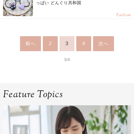
っぱい どんぐり共和国
Fashion
前へ
2
3
4
次へ
3/4
Feature Topics