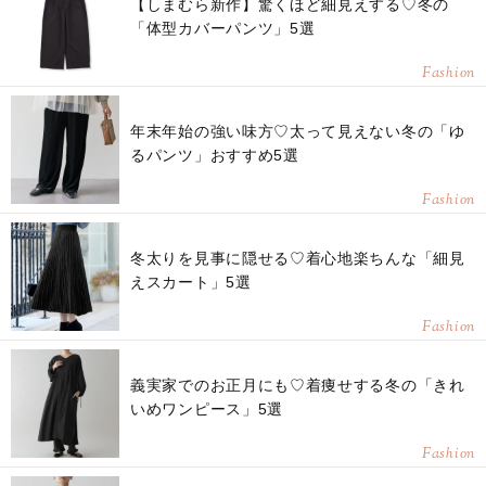
【しまむら新作】驚くほど細見えする♡冬の
「体型カバーパンツ」5選
Fashion
年末年始の強い味方♡太って見えない冬の「ゆ
るパンツ」おすすめ5選
Fashion
冬太りを見事に隠せる♡着心地楽ちんな「細見
えスカート」5選
Fashion
義実家でのお正月にも♡着痩せする冬の「きれ
いめワンピース」5選
Fashion