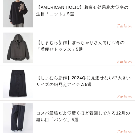
【AMERICAN HOLIC】着痩せ効果絶大♡冬の
注目「ニット」5選
Fashion
【しまむら新作】ぽっちゃりさん向け♡冬の
「着痩せトップス」5選
Fashion
【しまむら新作】2024冬に見逃せない♡大きい
サイズの細見えアイテム5選
Fashion
コスパ最強だよ♡驚くほど着回しできる12月の
狙い目「パンツ」5選
Fashion