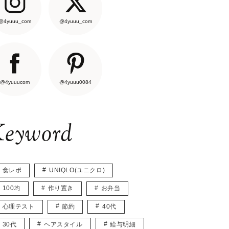
@4yuuu_com
@4yuuu_com
@4yuuucom
@4yuuu0084
eyword
食レポ
UNIQLO(ユニクロ)
100均
作り置き
お弁当
心理テスト
節約
40代
30代
ヘアスタイル
給与明細