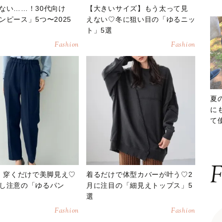
ない……！30代向け
【大きいサイズ】もう太って見
ンピース」5つ〜2025
えない♡冬に狙い目の「ゆるニッ
ト」5選
Fashion
Fashion
夏
に
て
ッ
F
E】穿くだけで美脚見え♡
着るだけで体型カバーが叶う♡2
し注意の「ゆるパン
月に注目の「細見えトップス」5
選
Fashion
Fashion