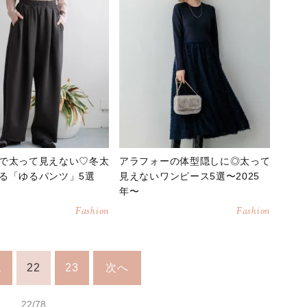
で太って見えない♡冬太
アラフォーの体型隠しに◎太って
る「ゆるパンツ」5選
見えないワンピース5選〜2025
年〜
Fashion
Fashion
1
22
23
次へ
22/78