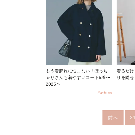
もう着膨れに悩まない！ぽっち
着るだけ
ゃりさんも着やすいコート5着〜
りを隠せ
2025〜
Fashion
前へ
2