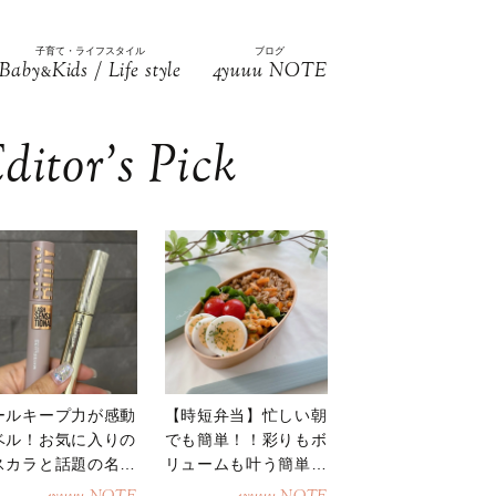
子育て・ライフスタイル
ブログ
Baby
Kids / Life style
4yuuu NOTE
&
ditor’s Pick
ールキープ力が感動
【時短弁当】忙しい朝
ベル！お気に入りの
でも簡単！！彩りもボ
スカラと話題の名品
リュームも叶う簡単そ
地
ぼろ弁当！