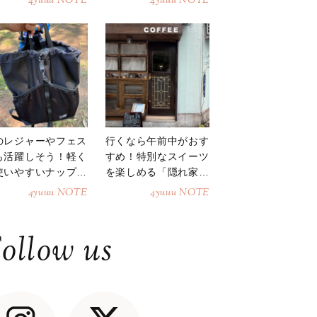
4yuuu NOTE
4yuuu NOTE
のレジャーやフェス
行くなら午前中がおす
も活躍しそう！軽く
すめ！特別なスイーツ
使いやすいナップサ
を楽しめる「隠れ家カ
ク
フェ」
4yuuu NOTE
4yuuu NOTE
ollow us