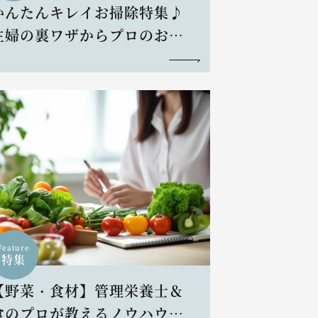
かんたんキレイお掃除特集♪
主婦の裏ワザからプロのお掃
除術まで
Feature
特集
【野菜・食材】管理栄養士＆
食のプロが教えるノウハウと