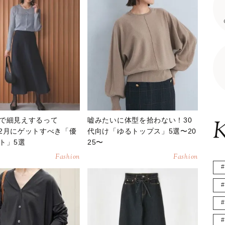
で細見えするって
嘘みたいに体型を拾わない！30
K
2月にゲットすべき「優
代向け「ゆるトップス」5選〜20
ト」5選
25〜
Fashion
Fashion