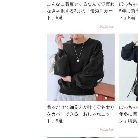
こんなに着痩せするなんて♡買わ
ぽっちゃ
なきゃ損する2月の「優秀スカー
5年に買
ト」5選
ト」5着
Fashion
着るだけで細見えが叶う♡冬太り
ぽっちゃ
をカバーできる「おしゃれニッ
年冬に買
ト」5選
ン」特集
Fashion