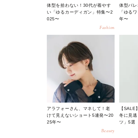
体型を拾わない！30代が着やす
体型バレ
い「ゆるカーディガン」特集〜2
「ゆるワ
025〜
年〜
Fashion
アラフォーさん、マネして！老
【SAL
けて見えないショート5連発〜20
冬に見逃
25年〜
ツ」5選
Beauty