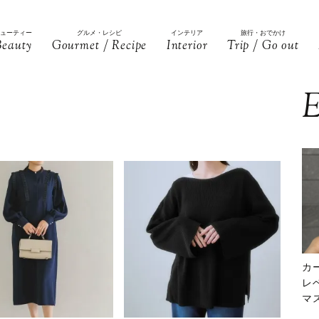
ビューティー
グルメ・レシピ
インテリア
旅行・おでかけ
Beauty
Gourmet / Recipe
Interior
Trip / Go out
E
カ
レ
マ
下