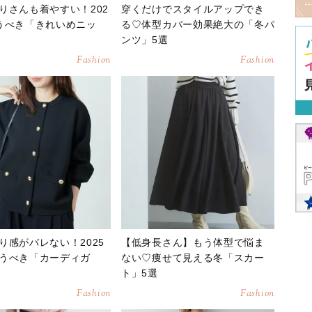
りさんも着やすい！202
穿くだけでスタイルアップでき
うべき「きれいめニッ
る♡体型カバー効果絶大の「冬パ
ンツ」5選
Fashion
Fashion
り感がバレない！2025
【低身長さん】もう体型で悩ま
うべき「カーディガ
ない♡痩せて見える冬「スカー
ト」5選
Fashion
Fashion