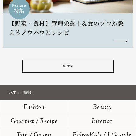
Feature
特集
【野菜・食材】管理栄養士＆食のプロが教
えるノウハウとレシピ
more
TOP
着痩せ
Fashion
Beauty
Gourmet / Recipe
Interior
Trip / Go out
Baby
Kids / Life style
&