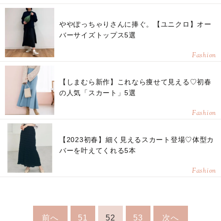
ややぽっちゃりさんに捧ぐ。【ユニクロ】オー
バーサイズトップス5選
Fashion
【しまむら新作】これなら痩せて見える♡初春
の人気「スカート」5選
Fashion
【2023初春】細く見えるスカート登場♡体型カ
バーを叶えてくれる5本
Fashion
前へ
51
52
53
次へ