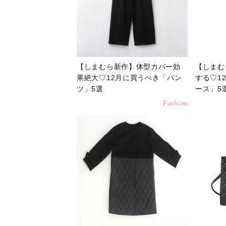
【しまむら新作】体型カバー効
【しまむ
果絶大♡12月に買うべき「パン
する♡1
ツ」5選
ース」5
Fashion