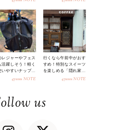
4yuuu NOTE
4yuuu NOTE
のレジャーやフェス
行くなら午前中がおす
も活躍しそう！軽く
すめ！特別なスイーツ
使いやすいナップサ
を楽しめる「隠れ家カ
ク
フェ」
4yuuu NOTE
4yuuu NOTE
ollow us