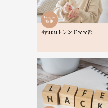
Feature
特集
4yuuuトレンドママ部