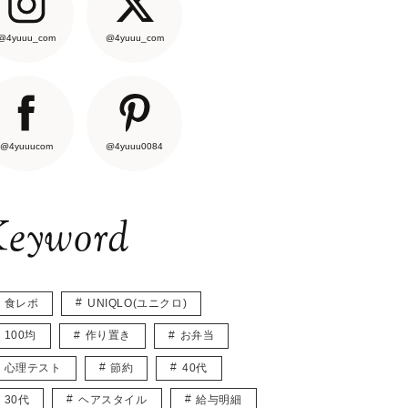
@4yuuu_com
@4yuuu_com
@4yuuucom
@4yuuu0084
eyword
食レポ
UNIQLO(ユニクロ)
100均
作り置き
お弁当
心理テスト
節約
40代
30代
ヘアスタイル
給与明細