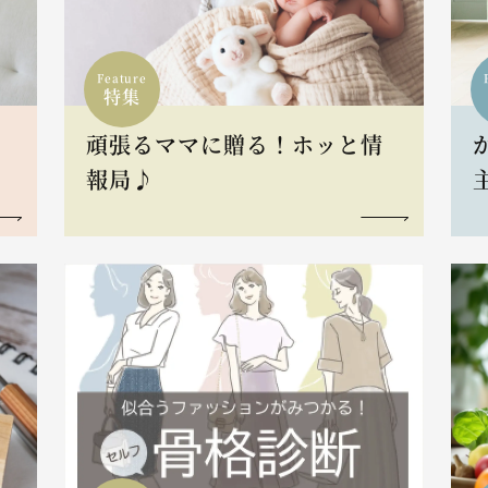
Feature
特集
頑張るママに贈る！ホッと情
報局♪