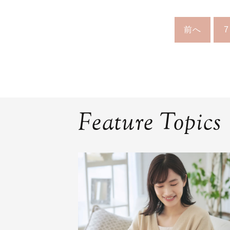
前へ
7
Feature Topics