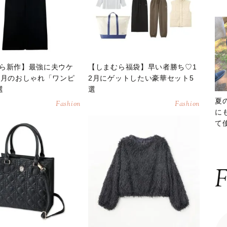
ら新作】最強に夫ウケ
【しまむら福袋】早い者勝ち♡1
2月のおしゃれ「ワンピ
2月にゲットしたい豪華セット5
選
選
夏
Fashion
Fashion
に
て
ッ
F