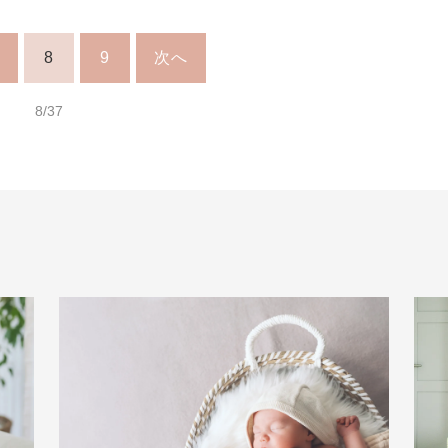
8
9
次へ
8/37