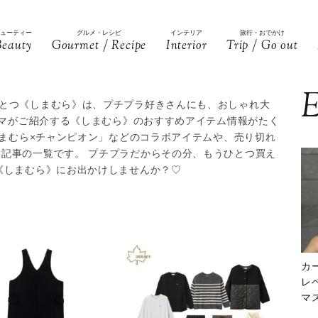
ビューティー
グルメ・レシピ
インテリア
旅行・おでかけ
Beauty
Gourmet / Recipe
Interior
Trip / Go out
E
とつ《しまむら》は、プチプラ好きさんにも、おしゃれ大
ママがご紹介する《しまむら》のおすすめアイテム情報がたく
しまむら×チャンピオン」などのコラボアイテムや、売り切れ
記事の一覧です。 プチプラだからその分、もうひとつ買え
《しまむら》にお出かけしませんか？♡
カ
レ
マ
下