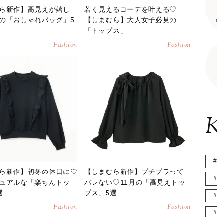
ら新作】高見えが嬉し
若く見えるコーデを叶える♡
の「おしゃれバッグ」5
【しまむら】大人女子必見の
「トップス」
Fashion
Fashion
K
ら新作】初冬の休日に♡
【しまむら新作】プチプラって
ュアルな「楽ちんトッ
バレない♡11月の「高見えトッ
選
プス」5選
Fashion
Fashion