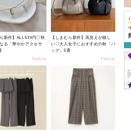
ら新作】ALL539円♡秋
【しまむら新作】高見えが嬉し
なる「華やかアクセサ
い♡大人女子におすすめの秋「バ
選
ッグ」5選
Fashion
Fashion