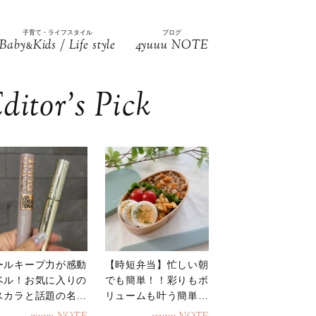
子育て・ライフスタイル
ブログ
Baby
Kids / Life style
4yuuu NOTE
&
ditor’s Pick
ールキープ力が感動
【時短弁当】忙しい朝
ベル！お気に入りの
でも簡単！！彩りもボ
スカラと話題の名品
リュームも叶う簡単そ
地
ぼろ弁当！