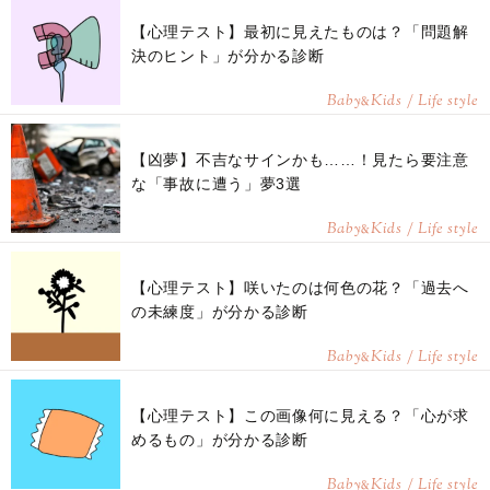
【心理テスト】最初に見えたものは？「問題解
決のヒント」が分かる診断
Baby
Kids / Life style
&
【凶夢】不吉なサインかも……！見たら要注意
な「事故に遭う」夢3選
Baby
Kids / Life style
&
【心理テスト】咲いたのは何色の花？「過去へ
の未練度」が分かる診断
Baby
Kids / Life style
&
【心理テスト】この画像何に見える？「心が求
めるもの」が分かる診断
Baby
Kids / Life style
&