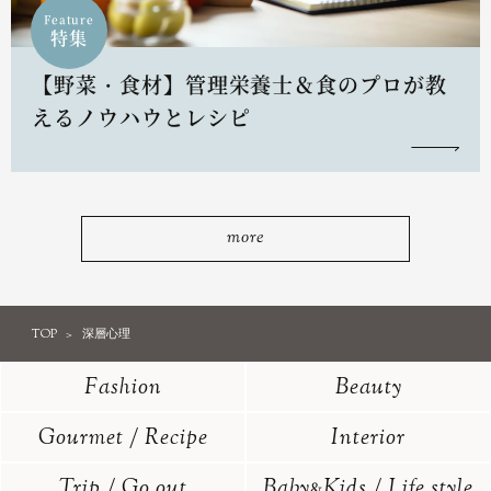
Feature
特集
【野菜・食材】管理栄養士＆食のプロが教
えるノウハウとレシピ
more
TOP
深層心理
Fashion
Beauty
Gourmet / Recipe
Interior
Trip / Go out
Baby
Kids / Life style
&