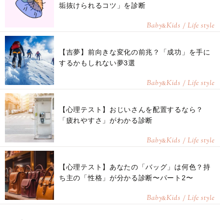
垢抜けられるコツ」を診断
Baby
Kids / Life style
&
【吉夢】前向きな変化の前兆？「成功」を手に
するかもしれない夢3選
Baby
Kids / Life style
&
【心理テスト】おじいさんを配置するなら？
「疲れやすさ」がわかる診断
Baby
Kids / Life style
&
【心理テスト】あなたの「バッグ」は何色？持
ち主の「性格」が分かる診断〜パート2〜
Baby
Kids / Life style
&