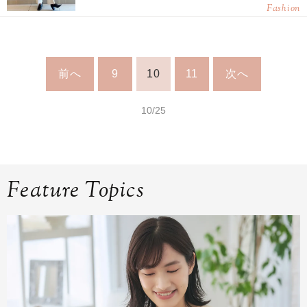
Fashion
前へ
9
10
11
次へ
10/25
Feature Topics