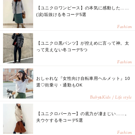
【ユニクロワンピース】の本気に感動した……
(涙)垢抜ける冬コーデ5選
Fashion
【ユニクロ黒パンツ】が控えめに言って神。太
って見えない冬コーデ5つ
Fashion
おしゃれな『女性向け自転車用ヘルメット』10
選♡街乗り・通勤もOK
Baby
Kids / Life style
&
【ユニクロパーカー】の底力が凄まじい……。
夫ウケする冬コーデ5選
Fashion