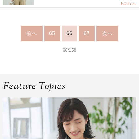
Fashion
前へ
65
66
67
次へ
66/158
Feature Topics