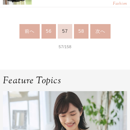
Fashion
前へ
56
57
58
次へ
57/158
Feature Topics