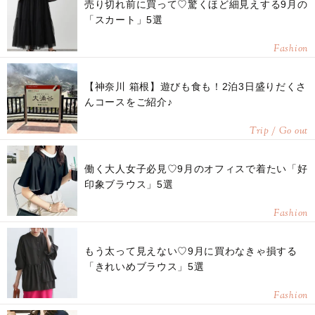
売り切れ前に買って♡驚くほど細見えする9月の
「スカート」5選
Fashion
【神奈川 箱根】遊びも食も！2泊3日盛りだくさ
んコースをご紹介♪
Trip / Go out
働く大人女子必見♡9月のオフィスで着たい「好
印象ブラウス」5選
Fashion
もう太って見えない♡9月に買わなきゃ損する
「きれいめブラウス」5選
Fashion