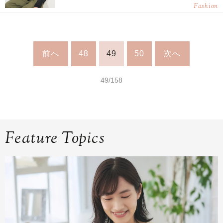
Fashion
前へ
48
49
50
次へ
49/158
Feature Topics