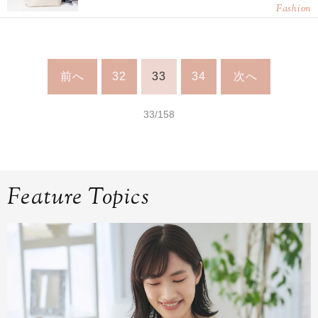
Fashion
前へ
32
33
34
次へ
33/158
Feature Topics