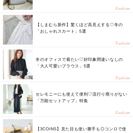
Fashion
【しまむら新作】驚くほど高見えする♡冬の
「おしゃれスカート」5選
Fashion
冬のオフィスで着たい♡好印象間違いなしの
「大人可愛いブラウス」5選
Fashion
セレモニーにも使えて便利♡流行り廃りがない
「万能セットアップ」特集
Fashion
【3COINS】見た目も使い勝手も◎コンロで使