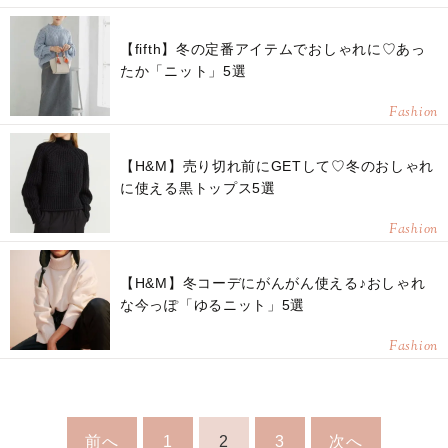
【fifth】冬の定番アイテムでおしゃれに♡あっ
たか「ニット」5選
Fashion
【H&M】売り切れ前にGETして♡冬のおしゃれ
に使える黒トップス5選
Fashion
【H&M】冬コーデにがんがん使える♪おしゃれ
な今っぽ「ゆるニット」5選
Fashion
前へ
1
2
3
次へ