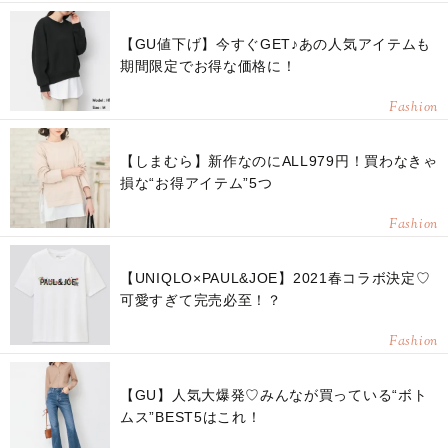
【GU値下げ】今すぐGET♪あの人気アイテムも
期間限定でお得な価格に！
Fashion
【しまむら】新作なのにALL979円！買わなきゃ
損な“お得アイテム”5つ
Fashion
【UNIQLO×PAUL&JOE】2021春コラボ決定♡
可愛すぎて完売必至！？
Fashion
【GU】人気大爆発♡みんなが買っている“ボト
ムス”BEST5はこれ！