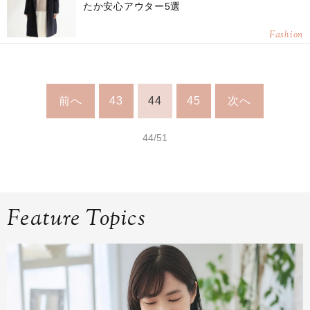
たか安心アウター5選
Fashion
前へ
43
44
45
次へ
44/51
Feature Topics