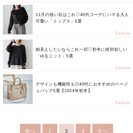
11月の狙い目はこれ♡40代コーデにハマる大人
可愛い「トップス」5選
Fashion
細見えしたいならこれ一択♡初冬に絶対欲しい
「ゆるニット」5選
Fashion
デザインも機能性も◎40代におすすめのベージ
ュバッグ5選【2024年初冬】
Fashion
前へ
2
3
4
次へ