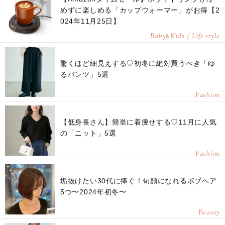
めずに楽しめる「カップウォーマー」がお得【2
024年11月25日】
Baby
Kids / Life style
&
驚くほど細見えする♡初冬に絶対買うべき「ゆ
るパンツ」5選
Fashion
【低身長さん】簡単に着痩せする♡11月に人気
の「ニット」5選
Fashion
垢抜けたい30代に捧ぐ！旬顔になれるボブヘア
5つ〜2024年初冬〜
Beauty