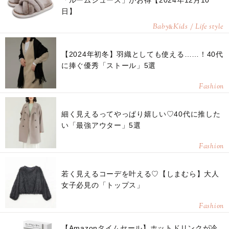
「ルームシューズ」がお得【2024年12月10
日】
Baby
Kids / Life style
&
【2024年初冬】羽織としても使える……！40代
に捧ぐ優秀「ストール」5選
Fashion
細く見えるってやっぱり嬉しい♡40代に推した
い「最強アウター」5選
Fashion
若く見えるコーデを叶える♡【しまむら】大人
女子必見の「トップス」
Fashion
【Amazonタイムセール】ホットドリンクが冷