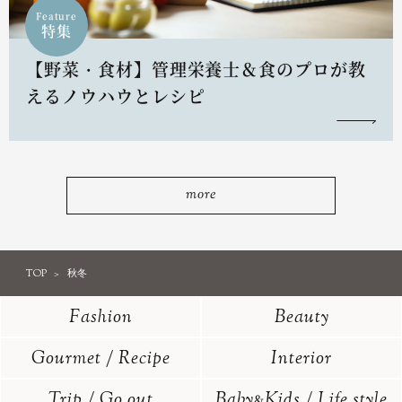
Feature
特集
【野菜・食材】管理栄養士＆食のプロが教
えるノウハウとレシピ
more
TOP
秋冬
Fashion
Beauty
Gourmet / Recipe
Interior
Trip / Go out
Baby
Kids / Life style
&