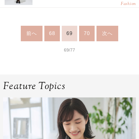
Fashion
前へ
68
69
70
次へ
69/77
Feature Topics