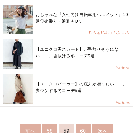
おしゃれな『女性向け自転車用ヘルメット』10
選♡街乗り・通勤もOK
Baby
Kids / Life style
&
【ユニクロ黒スカート】が手放せそうにな
い……。垢抜ける冬コーデ5選
Fashion
【ユニクロパーカー】の底力が凄まじい……。
夫ウケする冬コーデ5選
Fashion
前へ
58
59
60
次へ