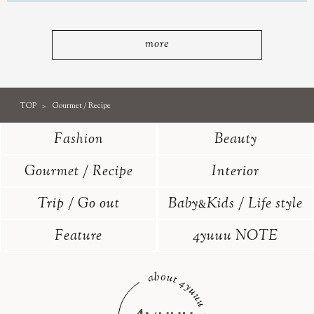
more
TOP
Gourmet / Recipe
Fashion
Beauty
Gourmet / Recipe
Interior
Trip / Go out
Baby
Kids / Life style
&
Feature
4yuuu NOTE