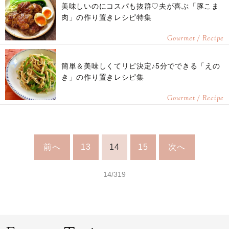
美味しいのにコスパも抜群♡夫が喜ぶ「豚こま
肉」の作り置きレシピ特集
Gourmet / Recipe
簡単＆美味しくてリピ決定♪5分でできる「えの
き」の作り置きレシピ集
Gourmet / Recipe
前へ
13
14
15
次へ
14/319