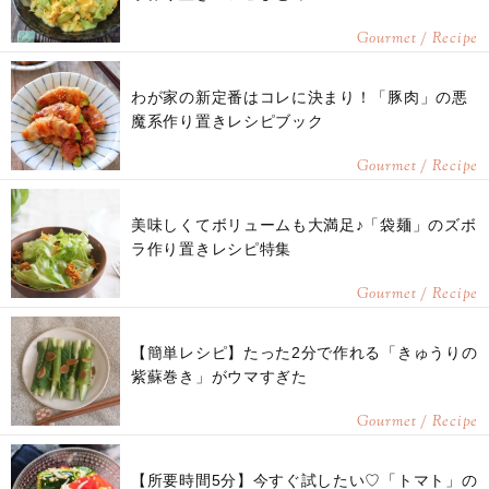
Gourmet / Recipe
わが家の新定番はコレに決まり！「豚肉」の悪
魔系作り置きレシピブック
Gourmet / Recipe
美味しくてボリュームも大満足♪「袋麺」のズボ
ラ作り置きレシピ特集
Gourmet / Recipe
【簡単レシピ】たった2分で作れる「きゅうりの
紫蘇巻き」がウマすぎた
Gourmet / Recipe
【所要時間5分】今すぐ試したい♡「トマト」の