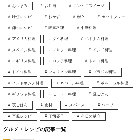
おつまみ
お弁当
コンビニスイーツ
時短レシピ
おかず
献立
ホットプレート
節約レシピ
韓国料理
中華料理
アメリカ料理
タイ料理
ベトナム料理
スペイン料理
メキシコ料理
インド料理
イギリス料理
ロシア料理
トルコ料理
ドイツ料理
フィリピン料理
ブラジル料理
インドネシア料理
ネパール料理
ポルトガル料理
ギリシャ料理
モロッコ料理
昼ごはん
夜ごはん
食材
スパイス
ハーブ
再現レシピ
正司優子
今日の献立
グルメ・レシピの記事一覧