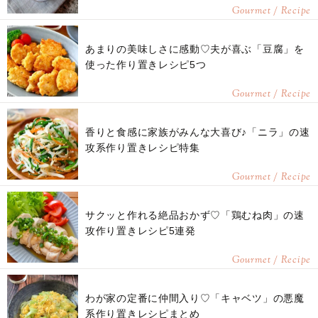
Gourmet / Recipe
あまりの美味しさに感動♡夫が喜ぶ「豆腐」を
使った作り置きレシピ5つ
Gourmet / Recipe
香りと食感に家族がみんな大喜び♪「ニラ」の速
攻系作り置きレシピ特集
Gourmet / Recipe
サクッと作れる絶品おかず♡「鶏むね肉」の速
攻作り置きレシピ5連発
Gourmet / Recipe
わが家の定番に仲間入り♡「キャベツ」の悪魔
系作り置きレシピまとめ