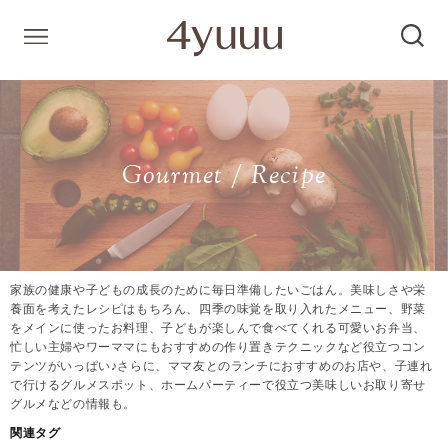
Gourmet / Recipe
家族の健康や子どもの成長のために毎日準備したいごはん。美味しさや栄
養面を考えたレシピはもちろん、四季の味覚を取り入れたメニュー、野菜
をメインに使ったお料理、子どもが楽しんで食べてくれる可愛いお弁当、
忙しい主婦やワーママにもおすすめの作り置きテクニックなど役立つコン
テンツがいっぱい♪さらに、ママ友とのランチにおすすめのお店や、子連れ
で行けるグルメスポット、ホームパーティーで役立つ美味しいお取り寄せ
グルメなどの情報も。
関連タグ