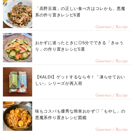
「高野豆腐」の正しい食べ方はコレかも。悪魔
系の作り置きレシピ6選
Gourmet / Recipe
おかずに迷ったときに◎5分でできる「きゅう
り」の作り置きレシピ5選
Gourmet / Recipe
【KALDI】ゲットするなら今！「凍らせておい
しい」シリーズが再入荷
Gourmet / Recipe
味もコスパも優秀な簡単おかず♡「もやし」の
悪魔系作り置きレシピ図鑑
Gourmet / Recipe