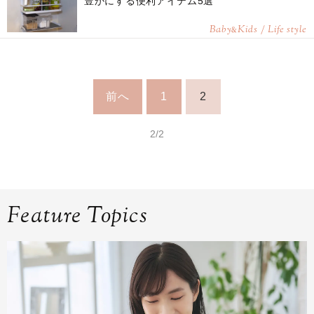
豊かにする便利アイテム5選
Baby
Kids / Life style
&
前へ
1
2
2/2
Feature Topics