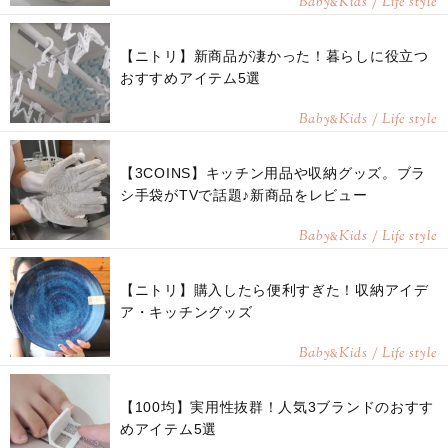
Baby
Kids / Life style
&
【ニトリ】新商品が凄かった！暮らしに役立つ
おすすめアイテム5選
Baby
Kids / Life style
&
【3COINS】キッチン用品や収納グッズ。ブラ
シ手袋がTVで話題♪新商品をレビュー
Baby
Kids / Life style
&
【ニトリ】購入したら便利すぎた！収納アイデ
ア・キッチングッズ
Baby
Kids / Life style
&
【100均】実用性抜群！人気3ブランドのおすす
めアイテム5選