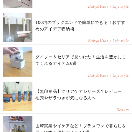
Baby
Kids / Life style
&
100均のブックエンドで簡単にできる！おすす
めのアイデア収納術
Baby
Kids / Life style
&
ダイソー＆セリアで見つけた！生活を豊かにし
てくれるアイテム6選
Baby
Kids / Life style
&
【無印良品】クリアケアシリーズ全レビュー！
毛穴やザラつきが気になる人へ
Beauty
山崎実業やイケアなど！プラスワンで暮らしを