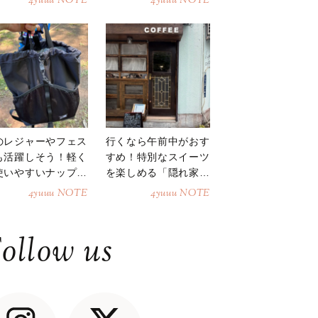
4yuuu NOTE
4yuuu NOTE
のレジャーやフェス
行くなら午前中がおす
も活躍しそう！軽く
すめ！特別なスイーツ
使いやすいナップサ
を楽しめる「隠れ家カ
ク
フェ」
4yuuu NOTE
4yuuu NOTE
ollow us