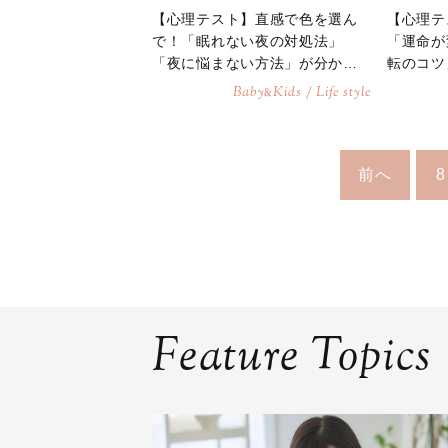
【心理テスト】直感で色を選ん
【心理テ
で！「眠れない夜の対処法」
「運命が
「夜に悩まない方法」が分かる
転のコツ
診断
鍵」が分
Baby
Kids / Life style
&
前へ
8
Feature Topics