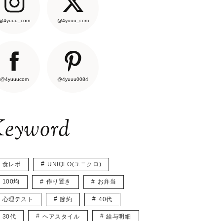
@4yuuu_com
@4yuuu_com
@4yuuucom
@4yuuu0084
eyword
食レポ
UNIQLO(ユニクロ)
100均
作り置き
お弁当
心理テスト
節約
40代
30代
ヘアスタイル
給与明細