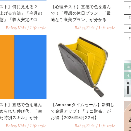
スト】何に見える？
【心理テスト】直感で色を選ん
上げる方法」「今月の
で！「理想の休日プラン」「最
態」「収入安定のコ
適なご褒美プラン」が分かる診
かる診断
断
Baby
Kids / Life style
Baby
Kids / Life style
&
&
スト】直感で色を選ん
【Amazonタイムセール】新調し
められた伸び代」「生
て金運アップ！「ミニ財布」が
た特別スキル」が分か
お得【2025年5月22日】
Baby
Kids / Life style
Baby
Kids / Life style
&
&