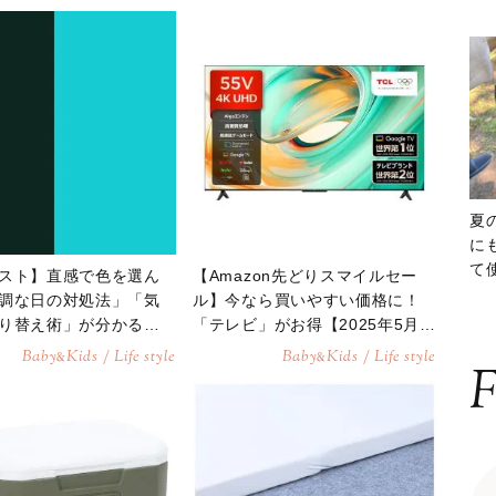
夏
に
て
スト】直感で色を選ん
【Amazon先どりスマイルセー
ッ
調な日の対処法」「気
ル】今なら買いやすい価格に！
り替え術」が分かる診
「テレビ」がお得【2025年5月2
9日】
Baby
Kids / Life style
Baby
Kids / Life style
&
&
F