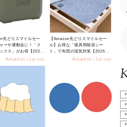
zon先どりスマイルセー
【Amazon先どりスマイルセー
ャーや運動会に！「ク
ル】お得な「寝具用除湿シー
ックス」がお得【2025
ト」で布団の湿気対策【2025年5
日】
月27日】
Baby
Kids / Life style
Baby
Kids / Life style
&
&
K