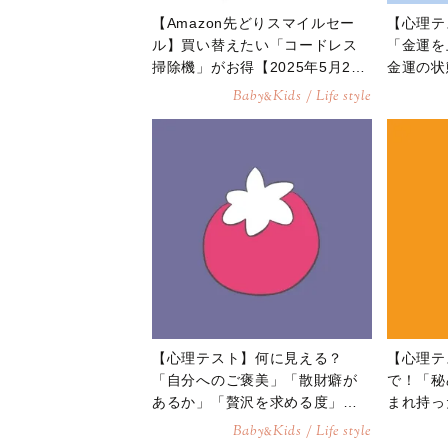
【Amazon先どりスマイルセー
【心理テ
ル】買い替えたい「コードレス
「金運を
掃除機」がお得【2025年5月26
金運の状
日】
ツ」が分
Baby
Kids / Life style
&
【心理テスト】何に見える？
【心理テ
「自分へのご褒美」「散財癖が
で！「秘
あるか」「贅沢を求める度」が
まれ持っ
分かる診断
る診断
Baby
Kids / Life style
&