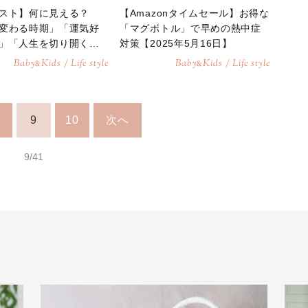
スト】何に見える？
【Amazonタイムセール】お得な
変わる時期」「運気好
「マグボトル」で早めの熱中症
」「人生を切り開く
対策【2025年5月16日】
かる診断
Baby
Kids / Life style
Baby
Kids / Life style
&
&
9
10
次へ
9/41