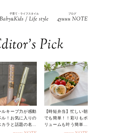
子育て・ライフスタイル
ブログ
Baby
Kids / Life style
4yuuu NOTE
&
ditor’s Pick
ールキープ力が感動
【時短弁当】忙しい朝
ベル！お気に入りの
でも簡単！！彩りもボ
スカラと話題の名品
リュームも叶う簡単そ
地
ぼろ弁当！