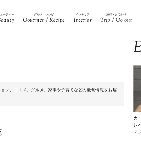
ビューティー
グルメ・レシピ
インテリア
旅行・おでかけ
Beauty
Gourmet / Recipe
Interior
Trip / Go out
E
ッション、コスメ、グルメ、家事や子育てなどの最旬情報をお届
カ
レ
覧
マ
下