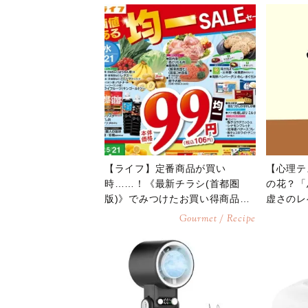
【ライフ】定番商品が買い
【心理テ
時……！《最新チラシ(首都圏
の花？「
版)》でみつけたお買い得商品4
虚さのレ
選
Gourmet / Recipe