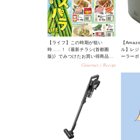
【ライフ】この時期が狙い
【Ama
時……！《最新チラシ(首都圏
ル】レジ
版)》でみつけたお買い得商品4
ーラーボ
選
年5月28
Gourmet / Recipe