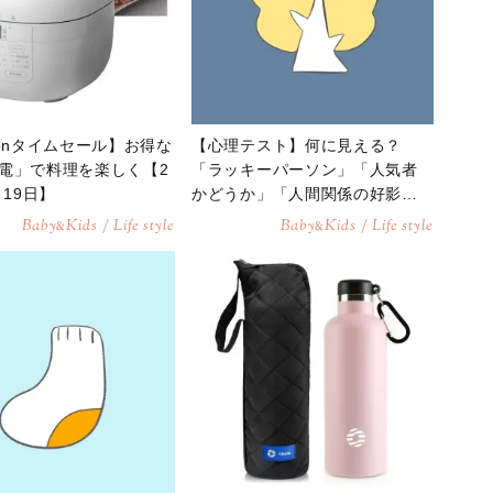
zonタイムセール】お得な
【心理テスト】何に見える？
電」で料理を楽しく【2
「ラッキーパーソン」「人気者
月19日】
かどうか」「人間関係の好影
響」が分かる診断
Baby
Kids / Life style
Baby
Kids / Life style
&
&