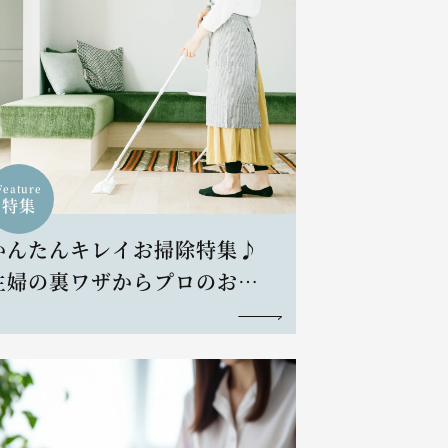
Feature
特集
かんたんキレイお掃除特集♪
主婦の裏ワザからプロのお掃
除術まで