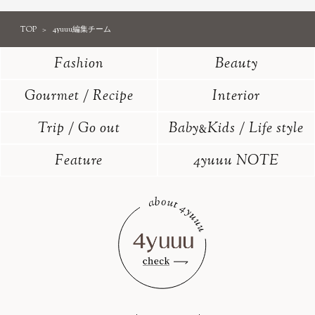
TOP
4yuuu編集チーム
Fashion
Beauty
Gourmet / Recipe
Interior
Trip / Go out
Baby
Kids / Life style
&
Feature
4yuuu NOTE