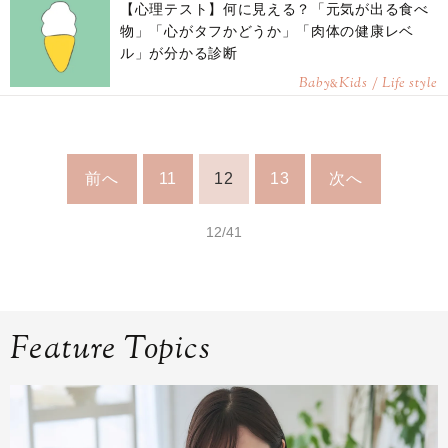
【心理テスト】何に見える？「元気が出る食べ
物」「心がタフかどうか」「肉体の健康レベ
ル」が分かる診断
Baby
Kids / Life style
&
前へ
11
12
13
次へ
12/41
Feature Topics