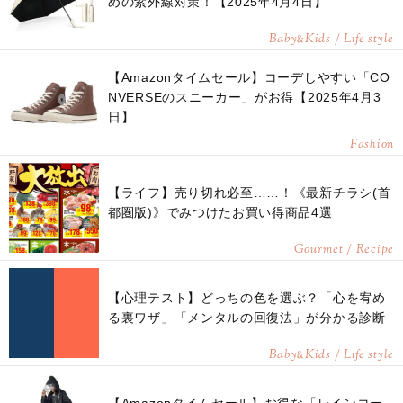
めの紫外線対策！【2025年4月4日】
Baby
Kids / Life style
&
【Amazonタイムセール】コーデしやすい「CO
NVERSEのスニーカー」がお得【2025年4月3
日】
Fashion
【ライフ】売り切れ必至……！《最新チラシ(首
都圏版)》でみつけたお買い得商品4選
Gourmet / Recipe
【心理テスト】どっちの色を選ぶ？「心を宥め
る裏ワザ」「メンタルの回復法」が分かる診断
Baby
Kids / Life style
&