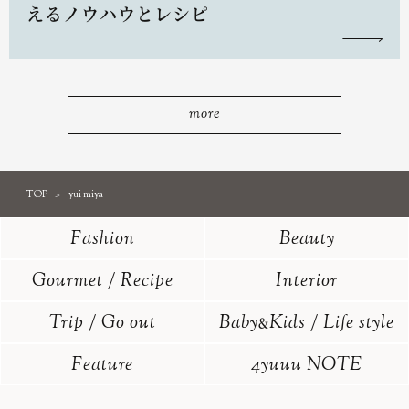
えるノウハウとレシピ
more
TOP
yui miya
Fashion
Beauty
Gourmet / Recipe
Interior
Trip / Go out
Baby
Kids / Life style
&
Feature
4yuuu NOTE