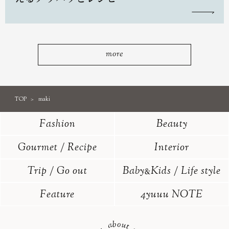
more
TOP
maki
Fashion
Beauty
Gourmet / Recipe
Interior
Trip / Go out
Baby
Kids / Life style
&
Feature
4yuuu NOTE