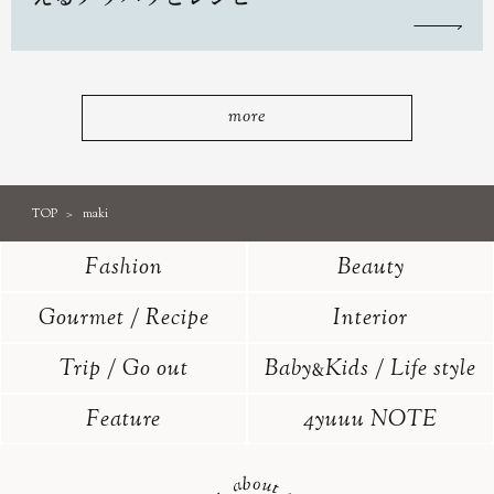
more
TOP
maki
Fashion
Beauty
Gourmet / Recipe
Interior
Trip / Go out
Baby
Kids / Life style
&
Feature
4yuuu NOTE