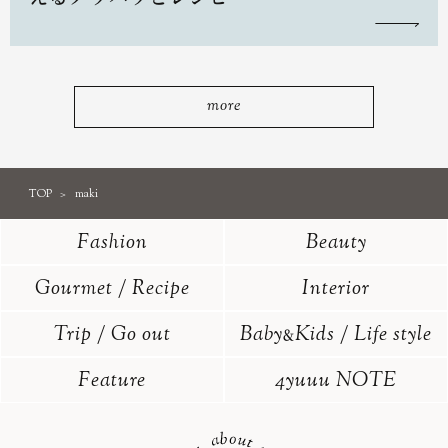
more
TOP
maki
Fashion
Beauty
Gourmet / Recipe
Interior
Trip / Go out
Baby
Kids / Life style
&
Feature
4yuuu NOTE