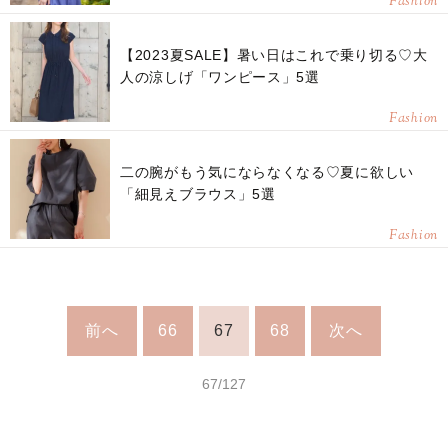
Fashion
【2023夏SALE】暑い日はこれで乗り切る♡大
人の涼しげ「ワンピース」5選
Fashion
二の腕がもう気にならなくなる♡夏に欲しい
「細見えブラウス」5選
Fashion
前へ
66
67
68
次へ
67/127