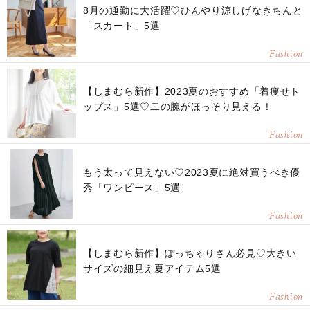
8月の通勤に大活躍♡ひんやり涼しげなきちんと
「スカート」5選
Fashion
【しまむら新作】2023夏のおすすめ「着痩せト
ップス」5選♡二の腕がほっそり見える！
Fashion
もう太って見えない♡2023夏に絶対買うべき優
秀「ワンピース」5選
Fashion
【しまむら新作】ぽっちゃりさん必見♡大きい
サイズの細見え夏アイテム5選
Fashion