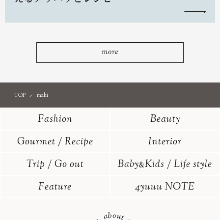
more
TOP
maki
Fashion
Beauty
Gourmet / Recipe
Interior
Trip / Go out
Baby
Kids / Life style
&
Feature
4yuuu NOTE